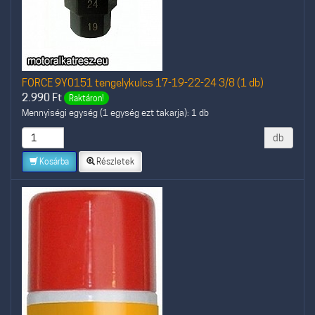
FORCE 9Y0151 tengelykulcs 17-19-22-24 3/8 (1 db)
2.990
Ft
Raktáron!
Mennyiségi egység (1 egység ezt takarja): 1 db
db
Kosárba
Részletek