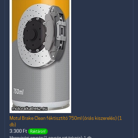
Motul Brake Clean féktisztító 750ml (óriás kiszerelés) (1
db)
3.300
Ft
Raktáron!
Mennyiségi egység (1 egység ezt takarja): 1 db