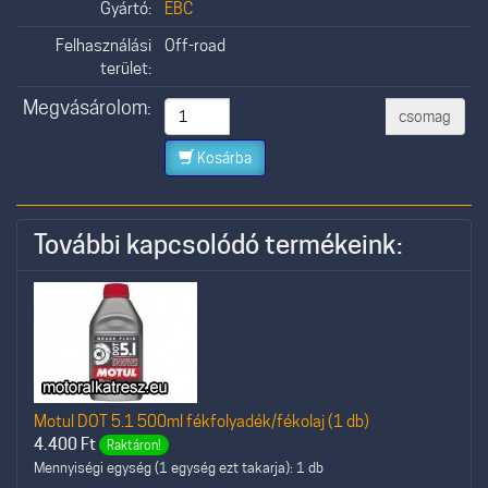
Gyártó:
EBC
Felhasználási
Off-road
terület:
Megvásárolom:
csomag
Kosárba
További kapcsolódó termékeink:
Motul DOT 5.1 500ml fékfolyadék/fékolaj (1 db)
4.400
Ft
Raktáron!
Mennyiségi egység (1 egység ezt takarja): 1 db