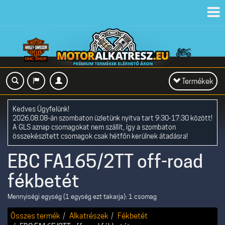
Toggl
navig
Toggle
Termékek
navigation
Kedves Ügyfelünk!
2026.08.08-án szombaton üzletünk nyitva tart 9:30-17:30 között!
A GLS aznap csomagokat nem szállít, így a szombaton
összekészített csomagok csak hétfőn kerülnek átadásra!
EBC FA165/2TT off-road
fékbetét
Mennyiségi egység (1 egység ezt takarja): 1 csomag
Összes termék
Alkatrészek
Fékbetét