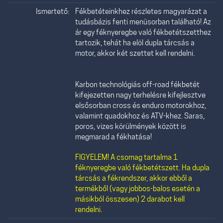
Ismertető:
Fékbetéteinkhez részletes magyarázat a
tudásbázis fenti menüsorban található! Az
ár egy féknyeregbe való fékbetétszetthez
tartozik, tehát ha elöl dupla tárcsás a
motor, akkor két szettet kell rendelni.
Karbon technológiás off-road fékbetét
kifejezetten nagy terhelésre kifejlesztve
elsősorban cross és enduro motorokhoz,
valamint quadokhoz és ATV-khez. Saras,
poros, vizes körülmények között is
megmarad a fékhatása!
FIGYELEM! A csomag tartalma 1
féknyeregbe való fékbetétszett. Ha dupla
tárcsás a fékrendszer, akkor ebből a
termékből (vagy jobbos-balos esetén a
másikból összesen) 2 darabot kell
rendelni.