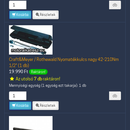
db
Kosárba
Részletek
Craft&Meyer / Rothewald Nyomatékkulcs nagy 42-210Nm
1/2" (1 db)
19.990
Ft
Raktáron!
Az utolsó
7 db
raktáron!
Mennyiségi egység (1 egység ezt takarja): 1 db
db
Kosárba
Részletek