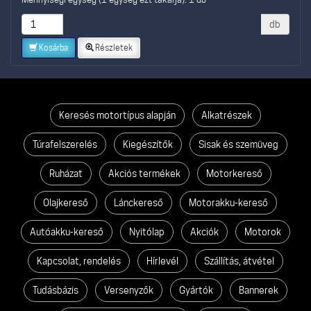
db
Kosárba
Részletek
Keresés motortípus alapján
Alkatrészek
Túrafelszerelés
Kiegészítők
Sisak és szemüveg
Ruházat
Akciós termékek
Motorkereső
Olajkereső
Lánckereső
Motorakku-kereső
Autóakku-kereső
Nyitólap
Akciók
Motorok
Kapcsolat, rendelés
Hírlevél
Szállítás, átvétel
Tudásbázis
Versenyzők
Gyártók
Bannerek