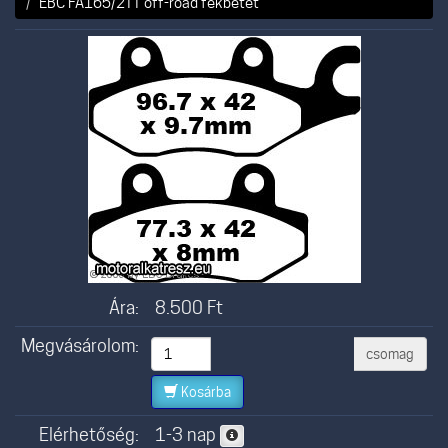
EBC FA165/2TT off-road fékbetét
Ára:
8.500
Ft
Megvásárolom:
csomag
Kosárba
Elérhetőség:
1-3 nap