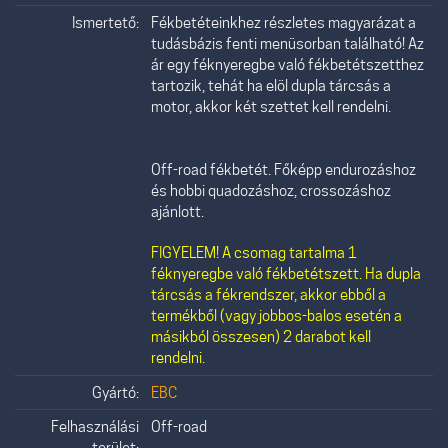
Ismertető:
Fékbetéteinkhez részletes magyarázat a
tudásbázis fenti menüsorban található! Az
ár egy féknyeregbe való fékbetétszetthez
tartozik, tehát ha elöl dupla tárcsás a
motor, akkor két szettet kell rendelni.
Off-road fékbetét. Főképp endurozáshoz
és hobbi quadozáshoz, crossozáshoz
ajánlott.
FIGYELEM! A csomag tartalma 1
féknyeregbe való fékbetétszett. Ha dupla
tárcsás a fékrendszer, akkor ebből a
termékből (vagy jobbos-balos esetén a
másikból összesen) 2 darabot kell
rendelni.
Gyártó:
EBC
Felhasználási
Off-road
terület: