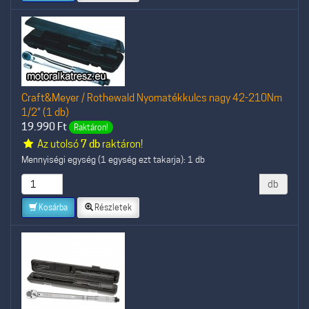
Craft&Meyer / Rothewald Nyomatékkulcs nagy 42-210Nm
1/2" (1 db)
19.990
Ft
Raktáron!
Az utolsó
7 db
raktáron!
Mennyiségi egység (1 egység ezt takarja): 1 db
db
Kosárba
Részletek