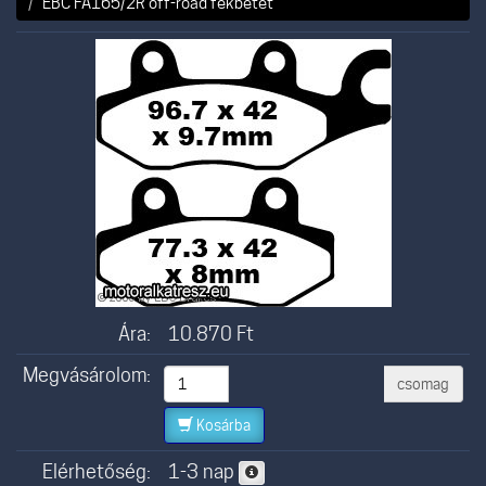
EBC FA165/2R off-road fékbetét
Ára:
10.870
Ft
Megvásárolom:
csomag
Kosárba
Elérhetőség:
1-3 nap