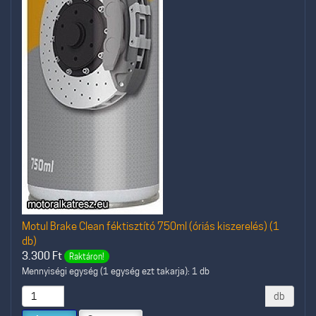
Motul Brake Clean féktisztító 750ml (óriás kiszerelés) (1
db)
3.300
Ft
Raktáron!
Mennyiségi egység (1 egység ezt takarja): 1 db
db