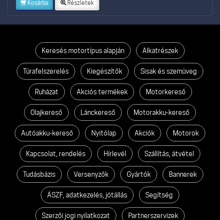
Kosárba
Részletek
Keresés motortípus alapján
Alkatrészek
Túrafelszerelés
Kiegészítők
Sisak és szemüveg
Ruházat
Akciós termékek
Motorkereső
Olajkereső
Lánckereső
Motorakku-kereső
Autóakku-kereső
Nyitólap
Akciók
Motorok
Kapcsolat, rendelés
Hírlevél
Szállítás, átvétel
Tudásbázis
Versenyzők
Gyártók
Bannerek
ÁSZF, adatkezelés, jótállás
Segítség
Szerzői jogi nyilatkozat
Partnerszervizek