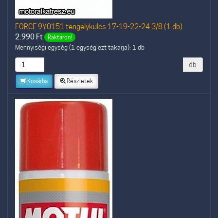
FORCE 9Y0151 tengelykulcs 17-19-22-24 3/8 (1 db)
2.990
Ft
Raktáron!
Mennyiségi egység (1 egység ezt takarja): 1 db
db
Kosárba
Részletek