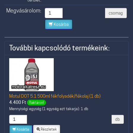
Megvásárolom:
csomag
Kosárba
További kapcsolódó termékeink:
Motul DOT 5.1 500ml fékfolyadék/fékolaj (1 db)
4.400
Ft
Raktáron!
Mennyiségi egység (1 egység ezt takarja): 1 db
db
Kosárba
Részletek