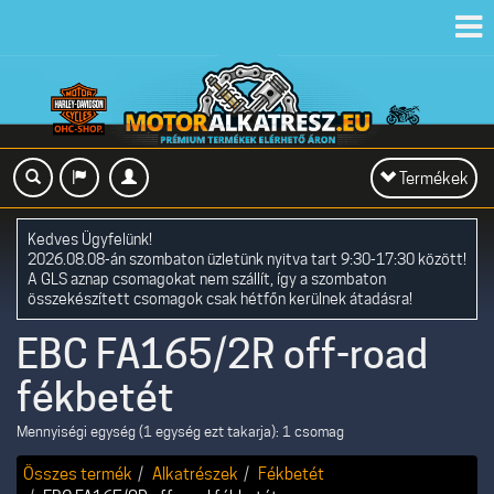
Toggl
navig
Toggle
Termékek
navigation
Kedves Ügyfelünk!
2026.08.08-án szombaton üzletünk nyitva tart 9:30-17:30 között!
A GLS aznap csomagokat nem szállít, így a szombaton
összekészített csomagok csak hétfőn kerülnek átadásra!
EBC FA165/2R off-road
fékbetét
Mennyiségi egység (1 egység ezt takarja): 1 csomag
Összes termék
Alkatrészek
Fékbetét