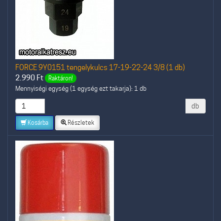
FORCE 9Y0151 tengelykulcs 17-19-22-24 3/8 (1 db)
2.990
Ft
Raktáron!
Mennyiségi egység (1 egység ezt takarja): 1 db
db
Kosárba
Részletek