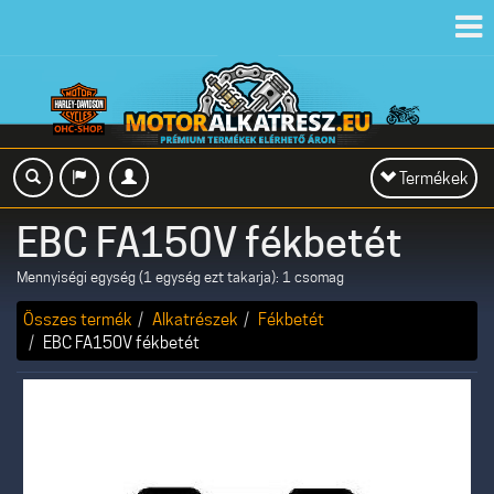
Toggl
navig
Toggle
Termékek
navigation
EBC FA150V fékbetét
Mennyiségi egység (1 egység ezt takarja): 1 csomag
Összes termék
Alkatrészek
Fékbetét
EBC FA150V fékbetét