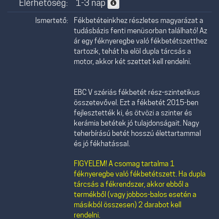
Elérhetőség:
1-3 nap
Ismertető:
Fékbetéteinkhez részletes magyarázat a
tudásbázis fenti menüsorban található! Az
ár egy féknyeregbe való fékbetétszetthez
tartozik, tehát ha elöl dupla tárcsás a
motor, akkor két szettet kell rendelni.
EBC V szériás fékbetét rész-szintetikus
összetevővel. Ezt a fékbetét 2015-ben
fejlesztették ki, és ötvözi a szinter és
kerámia betétek jó tulajdonságait. Nagy
teherbírású betét hosszú élettartammal
és jó fékhatással.
FIGYELEM! A csomag tartalma 1
féknyeregbe való fékbetétszett. Ha dupla
tárcsás a fékrendszer, akkor ebből a
termékből (vagy jobbos-balos esetén a
másikból összesen) 2 darabot kell
rendelni.