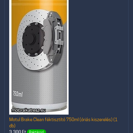
Motul Brake Clean féktisztító 750ml (óriás kiszerelés) (1
db)
3.300
Ft
Raktáron!