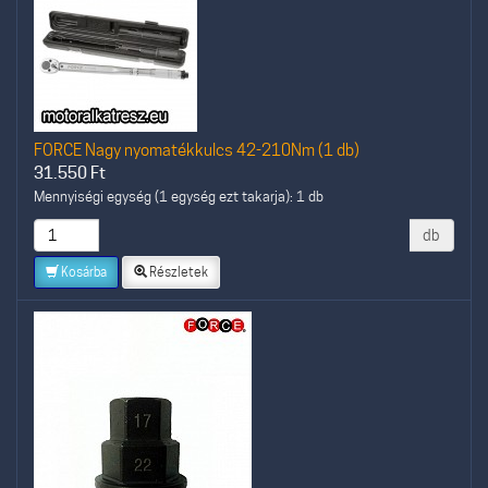
FORCE Nagy nyomatékkulcs 42-210Nm (1 db)
31.550
Ft
Mennyiségi egység (1 egység ezt takarja): 1 db
db
Kosárba
Részletek