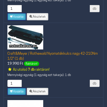
db
Kosárba
Részletek
Craft&Meyer / Rothewald Nyomatékkulcs nagy 42-210Nm
1/2" (1 db)
19.990
Ft
Raktáron!
Az utolsó
7 db
raktáron!
Mennyiségi egység (1 egység ezt takarja): 1 db
db
Kosárba
Részletek