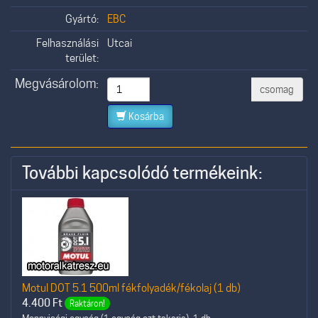
Gyártó:
EBC
Felhasználási
Utcai
terület:
Megvásárolom:
csomag
Kosárba
További kapcsolódó termékeink:
Motul DOT 5.1 500ml fékfolyadék/fékolaj (1 db)
4.400
Ft
Raktáron!
Mennyiségi egység (1 egység ezt takarja): 1 db