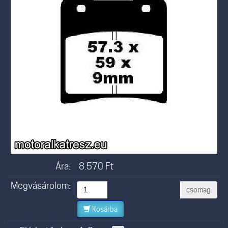
Ára:
8.570
Ft
Megvásárolom:
csomag
Kosárba