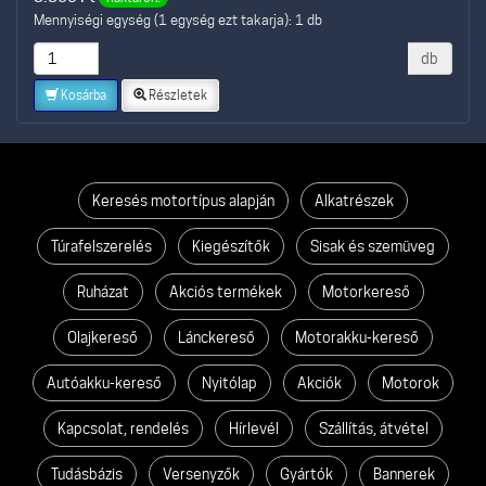
Mennyiségi egység (1 egység ezt takarja): 1 db
db
Kosárba
Részletek
Keresés motortípus alapján
Alkatrészek
Túrafelszerelés
Kiegészítők
Sisak és szemüveg
Ruházat
Akciós termékek
Motorkereső
Olajkereső
Lánckereső
Motorakku-kereső
Autóakku-kereső
Nyitólap
Akciók
Motorok
Kapcsolat, rendelés
Hírlevél
Szállítás, átvétel
Tudásbázis
Versenyzők
Gyártók
Bannerek