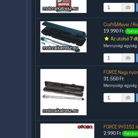
db
Craft&Meyer / R
19.990
Ft
Raktár
Az utolsó
7 d
Mennyiségi egység (
db
FORCE Nagy nyo
31.550
Ft
Mennyiségi egység (
db
FORCE 9Y0151 te
2.990
Ft
Raktáron