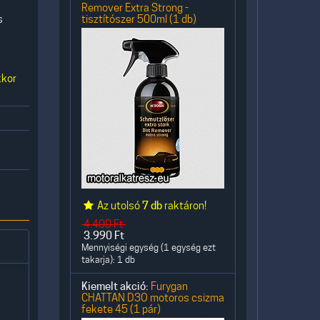
Remover Extra Strong -
s
tisztítószer 500ml (1 db)
kkor
Az utolsó
7 db
raktáron!
4.400
Ft
3.990
Ft
Mennyiségi egység (1 egység ezt
takarja): 1 db
Kiemelt akció:
Furygan
CHATTAN D3O motoros csizma
fekete 45 (1 pár)