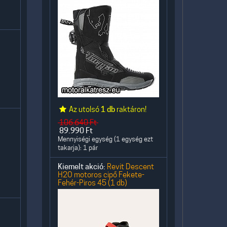
Az utolsó
1 db
raktáron!
106.640
Ft
89.990
Ft
Mennyiségi egység (1 egység ezt
takarja): 1 pár
Kiemelt akció:
Revit Descent
H2O motoros cipő Fekete-
Fehér-Piros 45 (1 db)