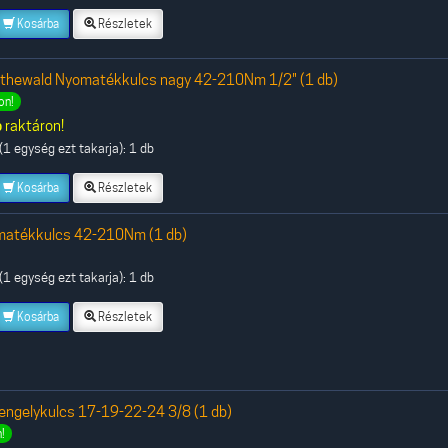
Kosárba
Részletek
othewald Nyomatékkulcs nagy 42-210Nm 1/2" (1 db)
on!
b
raktáron!
1 egység ezt takarja): 1 db
Kosárba
Részletek
matékkulcs 42-210Nm (1 db)
1 egység ezt takarja): 1 db
Kosárba
Részletek
ngelykulcs 17-19-22-24 3/8 (1 db)
!