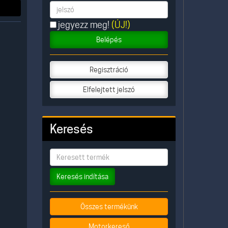
jegyezz meg!
(ÚJ!)
Belépés
Regisztráció
Elfelejtett jelszó
Keresés
Keresés indítása
Összes termékünk
Motorkereső