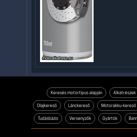
Keresés motortípus alapján
Alkatrészek
Olajkereső
Lánckereső
Motorakku-kereső
Tudásbázis
Versenyzők
Gyártók
Ban