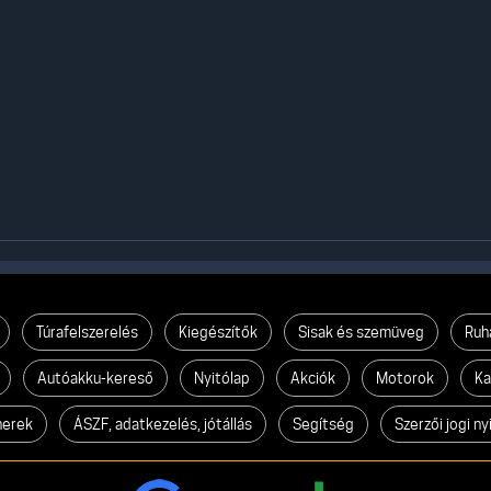
Túrafelszerelés
Kiegészítők
Sisak és szemüveg
Ruh
Autóakku-kereső
Nyitólap
Akciók
Motorok
Ka
nerek
ÁSZF, adatkezelés, jótállás
Segítség
Szerzői jogi ny