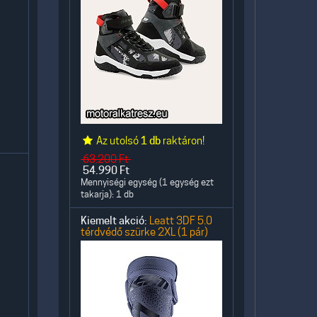
Az utolsó
1 db
raktáron!
63.200
Ft
54.990
Ft
Mennyiségi egység (1 egység ezt
takarja): 1 db
Kiemelt akció:
Leatt 3DF 5.0
térdvédő szürke 2XL (1 pár)