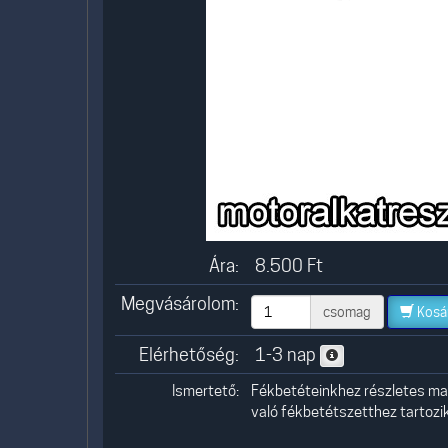
Ára:
8.500
Ft
Megvásárolom:
csomag
Kosá
Elérhetőség:
1-3 nap
Ismertető:
Fékbetéteinkhez részletes mag
való fékbetétszetthez tartozik,