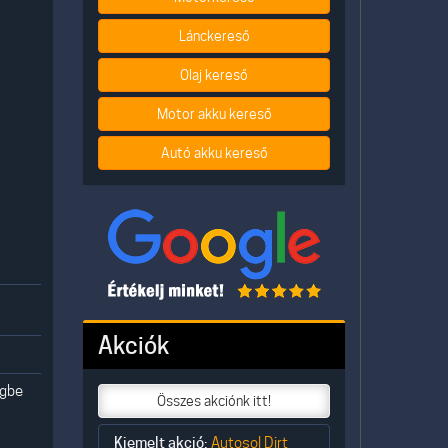
Lánckereső
Olaj kereső
Motor akku kereső
Autó akku kereső
Akciók
egbe
Összes akciónk itt!
Kiemelt akció:
Autosol Dirt