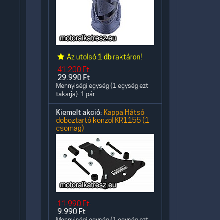
Az utolsó
1 db
raktáron!
41.200
Ft
29.990
Ft
Mennyiségi egység (1 egység ezt
takarja): 1 pár
Kiemelt akció:
Kappa Hátsó
doboztartó konzol KR1155 (1
csomag)
11.990
Ft
9.990
Ft
Mennyiségi egység (1 egység ezt