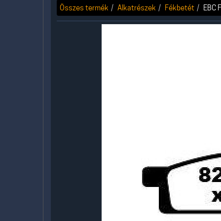
Összes termék
Alkatrészek
Fékbetét
EBC F