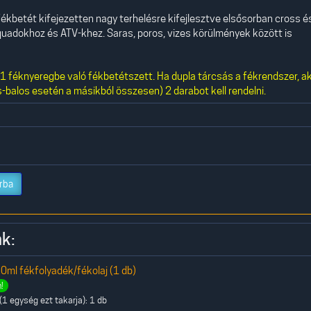
ékbetét kifejezetten nagy terhelésre kifejlesztve elsősorban cross é
uadokhoz és ATV-khez. Saras, poros, vizes körülmények között is
 féknyeregbe való fékbetétszett. Ha dupla tárcsás a fékrendszer, a
-balos esetén a másikból összesen) 2 darabot kell rendelni.
rba
k:
0ml fékfolyadék/fékolaj (1 db)
!
1 egység ezt takarja): 1 db