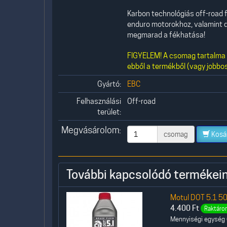
Karbon technológiás off-road f
enduro motorokhoz, valamint q
megmarad a fékhatása!
FIGYELEM! A csomag tartalma 1
ebből a termékből (vagy jobbos
Gyártó:
EBC
Felhasználási
Off-road
terület:
Megvásárolom:
csomag
Kosá
További kapcsolódó termékein
Motul DOT 5.1 50
4.400
Ft
Raktáron
Mennyiségi egység (