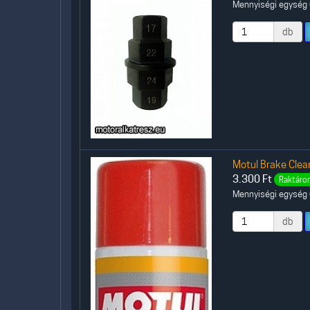
Mennyiségi egység (
db
Motul Brake Clean
3.300
Ft
Raktáron
Mennyiségi egység (
db