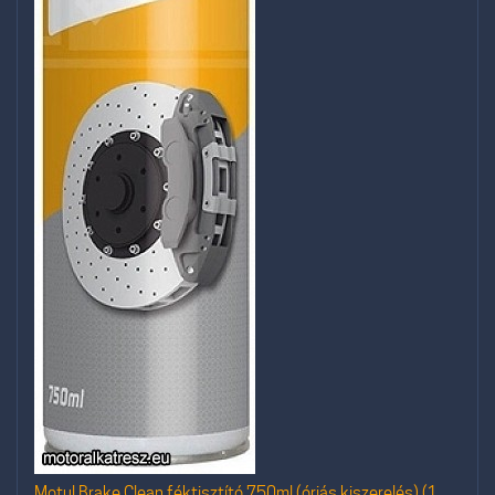
Motul Brake Clean féktisztító 750ml (óriás kiszerelés) (1