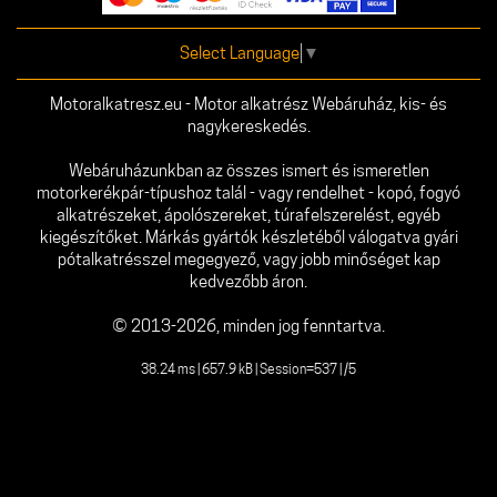
Select Language
▼
Motoralkatresz.eu - Motor alkatrész Webáruház, kis- és
nagykereskedés.
Webáruházunkban az összes ismert és ismeretlen
motorkerékpár-típushoz talál - vagy rendelhet - kopó, fogyó
alkatrészeket, ápolószereket, túrafelszerelést, egyéb
kiegészítőket. Márkás gyártók készletéből válogatva gyári
pótalkatrésszel megegyező, vagy jobb minőséget kap
kedvezőbb áron.
© 2013-2026, minden jog fenntartva.
38.24 ms | 657.9 kB | Session=537 | /5