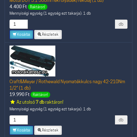
Motul DOT 5.1 500ml fékfolyadék/fékolaj (1 db)
4.400
Ft
Raktáron!
Mennyiségi egység (1 egység ezt takarja): 1 db
db
Kosárba
Részletek
Craft&Meyer / Rothewald Nyomatékkulcs nagy 42-210Nm
1/2" (1 db)
19.990
Ft
Raktáron!
Az utolsó
7 db
raktáron!
Mennyiségi egység (1 egység ezt takarja): 1 db
db
Kosárba
Részletek