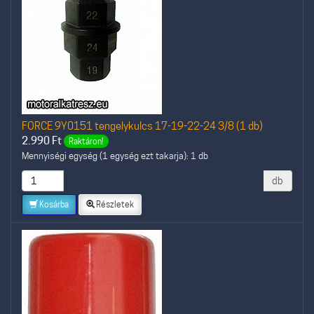
FORCE 9Y0151 tengelykulcs 17-19-22-24 3/8 (1 db)
2.990
Ft
Raktáron!
Mennyiségi egység (1 egység ezt takarja): 1 db
db
Kosárba
Részletek