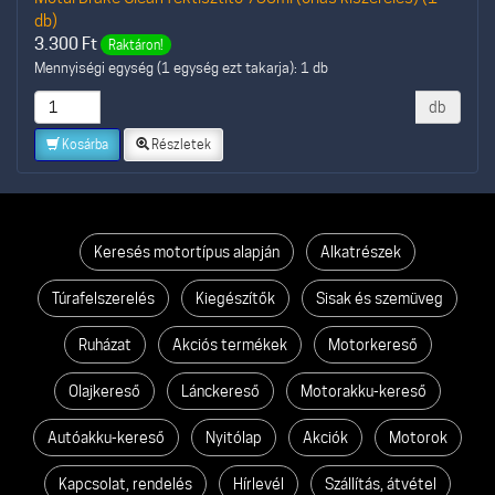
db)
3.300
Ft
Raktáron!
Mennyiségi egység (1 egység ezt takarja): 1 db
db
Kosárba
Részletek
Keresés motortípus alapján
Alkatrészek
Túrafelszerelés
Kiegészítők
Sisak és szemüveg
Ruházat
Akciós termékek
Motorkereső
Olajkereső
Lánckereső
Motorakku-kereső
Autóakku-kereső
Nyitólap
Akciók
Motorok
Kapcsolat, rendelés
Hírlevél
Szállítás, átvétel