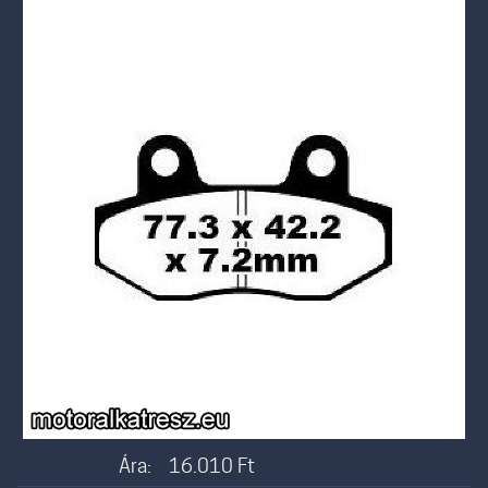
Ára:
16.010
Ft