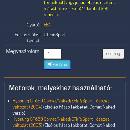
termékből (vagy jobbos-balos esetén a
másikból összesen) 2 darabot kell
rendelni.
Gyártó:
EBC
Felhasználási
Utcai-Sport
terület:
Megvásárolom:
csomag
Kosárba
Motorok, melyekhez használható:
Hyosung GT650 Comet/Naked/EFI/R/Sport - összes
változat (2004)
(Első és hátsó fékbetét, Comet Naked
verzió)
Hyosung GT650 Comet/Naked/EFI/R/Sport - összes
változat (2005)
(Első és hátsó fékbetét, Comet Naked