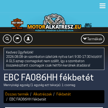
Toggl
navig
Toggle
Termékek
navigation
Kedves Ügyfelünk!
2026.08.08-án szombaton üzletünk nyitva tart 9:30-17:30 között!
A GLS aznap csomagokat nem szállít, így a szombaton
összekészített csomagok csak hétfőn kerülnek átadásra!
EBC FA086HH fékbetét
Mennyiségi egység (1 egység ezt takarja): 1 csomag
Összes termék
Alkatrészek
Fékbetét
EBC FA086HH fékbetét