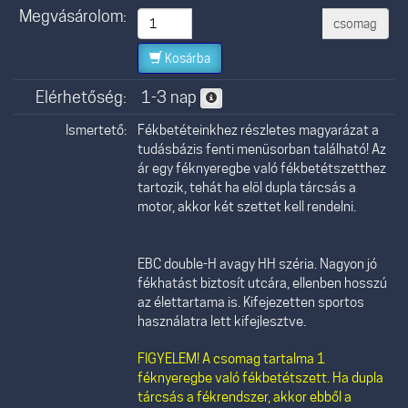
Megvásárolom:
csomag
Kosárba
Elérhetőség:
1-3 nap
Ismertető:
Fékbetéteinkhez részletes magyarázat a
tudásbázis fenti menüsorban található! Az
ár egy féknyeregbe való fékbetétszetthez
tartozik, tehát ha elöl dupla tárcsás a
motor, akkor két szettet kell rendelni.
EBC double-H avagy HH széria. Nagyon jó
fékhatást biztosít utcára, ellenben hosszú
az élettartama is. Kifejezetten sportos
használatra lett kifejlesztve.
FIGYELEM! A csomag tartalma 1
féknyeregbe való fékbetétszett. Ha dupla
tárcsás a fékrendszer, akkor ebből a