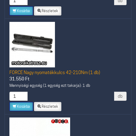
db
Kosárba
Részletek
FORCE Nagy nyomatékkulcs 42-210Nm (1 db)
31.550
Ft
Mennyiségi egység (1 egység ezt takarja): 1 db
db
Kosárba
Részletek