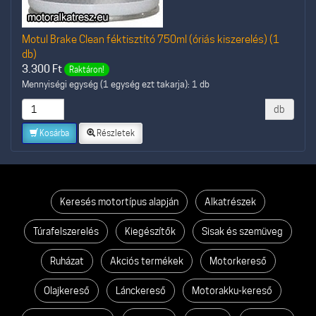
Motul Brake Clean féktisztító 750ml (óriás kiszerelés) (1
db)
3.300
Ft
Raktáron!
Mennyiségi egység (1 egység ezt takarja): 1 db
db
Kosárba
Részletek
Keresés motortípus alapján
Alkatrészek
Túrafelszerelés
Kiegészítők
Sisak és szemüveg
Ruházat
Akciós termékek
Motorkereső
Olajkereső
Lánckereső
Motorakku-kereső