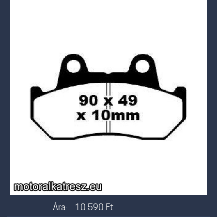
Ára:
10.590
Ft