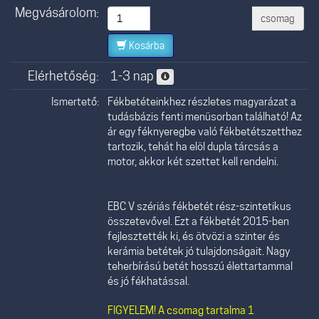
Megvásárolom:
csomag
Kosárba
Elérhetőség:
1-3 nap
Ismertető:
Fékbetéteinkhez részletes magyarázat a
tudásbázis fenti menüsorban található! Az
ár egy féknyeregbe való fékbetétszetthez
tartozik, tehát ha elöl dupla tárcsás a
motor, akkor két szettet kell rendelni.
EBC V szériás fékbetét rész-szintetikus
összetevővel. Ezt a fékbetét 2015-ben
fejlesztették ki, és ötvözi a szinter és
kerámia betétek jó tulajdonságait. Nagy
teherbírású betét hosszú élettartammal
és jó fékhatással.
FIGYELEM! A csomag tartalma 1