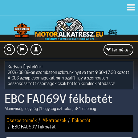
Toggl
navig
Toggle
Termékek
navigation
Kedves Ügyfelünk!
2026.08.08-án szombaton üzletünk nyitva tart 9:30-17:30 között!
A GLS aznap csomagokat nem szállít, így a szombaton
összekészített csomagok csak hétfőn kerülnek átadásra!
EBC FA069V fékbetét
Mennyiségi egység (1 egység ezt takarja): 1 csomag
Összes termék
Alkatrészek
Fékbetét
EBC FA069V fékbetét