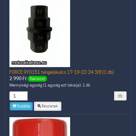
FORCE 9Y0151 tengelykulcs 17-19-22-24 3/8 (1 db)
2.990
Ft
Raktáron!
Mennyiségi egység (1 egység ezt takarja): 1 db
db
Kosárba
Részletek