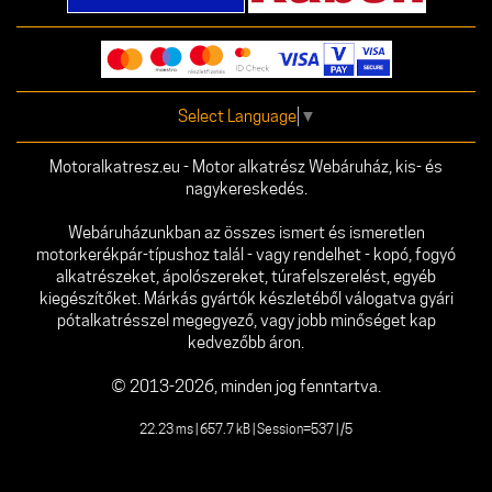
Select Language
▼
Motoralkatresz.eu - Motor alkatrész Webáruház, kis- és
nagykereskedés.
Webáruházunkban az összes ismert és ismeretlen
motorkerékpár-típushoz talál - vagy rendelhet - kopó, fogyó
alkatrészeket, ápolószereket, túrafelszerelést, egyéb
kiegészítőket. Márkás gyártók készletéből válogatva gyári
pótalkatrésszel megegyező, vagy jobb minőséget kap
kedvezőbb áron.
© 2013-2026, minden jog fenntartva.
22.23 ms | 657.7 kB | Session=537 | /5