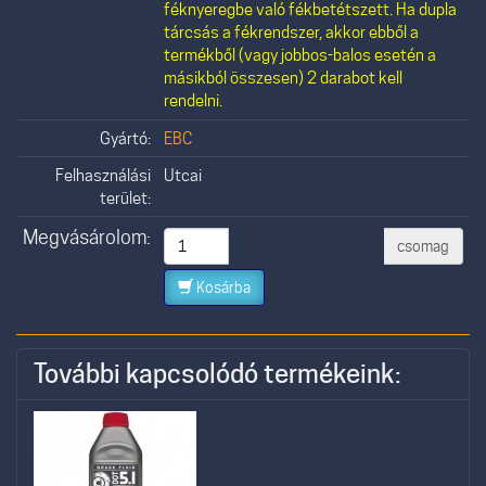
féknyeregbe való fékbetétszett. Ha dupla
tárcsás a fékrendszer, akkor ebből a
termékből (vagy jobbos-balos esetén a
másikból összesen) 2 darabot kell
rendelni.
Gyártó:
EBC
Felhasználási
Utcai
terület:
Megvásárolom:
csomag
Kosárba
További kapcsolódó termékeink: