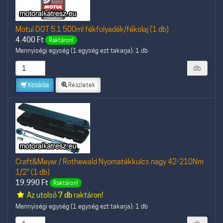
Motul DOT 5.1 500ml fékfolyadék/fékolaj (1 db)
4.400
Ft
Raktáron!
Mennyiségi egység (1 egység ezt takarja): 1 db
db
Kosárba
Részletek
Craft&Meyer / Rothewald Nyomatékkulcs nagy 42-210Nm
1/2" (1 db)
19.990
Ft
Raktáron!
Az utolsó
7 db
raktáron!
Mennyiségi egység (1 egység ezt takarja): 1 db