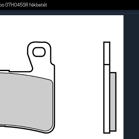
bo 07HO45SR fékbetét