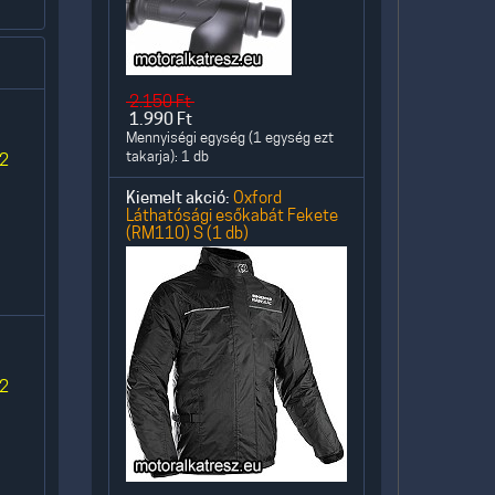
2.150
Ft
1.990
Ft
Mennyiségi egység (1 egység ezt
takarja): 1 db
 2
Kiemelt akció:
Oxford
Láthatósági esőkabát Fekete
(RM110) S (1 db)
 2