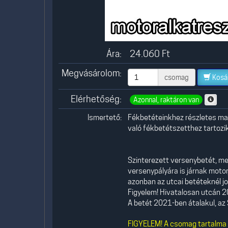
Ára:
24.060
Ft
Megvásárolom:
csomag
Kosá
Elérhetőség:
Azonnal, raktáron van
Ismertető:
Fékbetéteinkhez részletes mag
való fékbetétszetthez tartozik,
Szinterezett versenybetét, me
versenypályára is járnak moto
azonban az utcai betéteknél j
Figyelem! Hivatalosan utcán 2
A betét 2021-ben átalakul, az 
FIGYELEM! A csomag tartalma 1