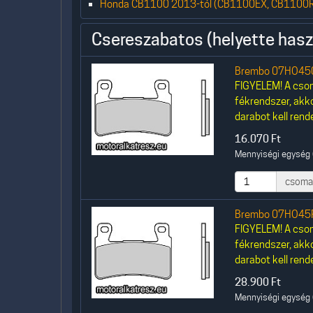
Honda CB1100 2013-tól (CB1100EX, CB1100R
Csereszabatos (helyette hasz
Brembo 07HO450
FIGYELEM! A csom
fékrendszer, akk
darabot kell rende
16.070
Ft
Mennyiségi egység 
csoma
Brembo 07HO45R
FIGYELEM! A csom
fékrendszer, akk
darabot kell rende
28.900
Ft
Mennyiségi egység 