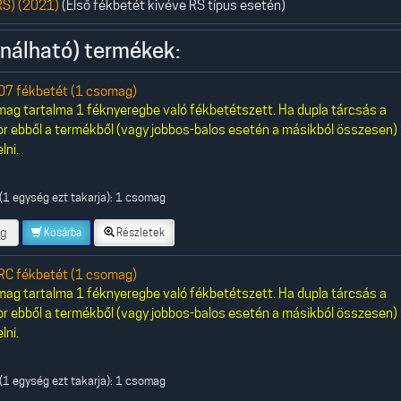
S) (2021)
(Első fékbetét kivéve RS típus esetén)
nálható) termékek:
7 fékbetét (1 csomag)
ag tartalma 1 féknyeregbe való fékbetétszett. Ha dupla tárcsás a
or ebből a termékből (vagy jobbos-balos esetén a másikból összesen)
lni.
(1 egység ezt takarja): 1 csomag
g
Kosárba
Részletek
C fékbetét (1 csomag)
ag tartalma 1 féknyeregbe való fékbetétszett. Ha dupla tárcsás a
or ebből a termékből (vagy jobbos-balos esetén a másikból összesen)
lni.
(1 egység ezt takarja): 1 csomag