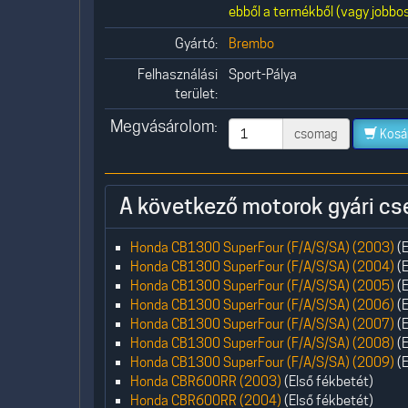
ebből a termékből (vagy jobbos
Gyártó:
Brembo
Felhasználási
Sport-Pálya
terület:
Megvásárolom:
csomag
Kosá
A következő motorok gyári cs
Honda CB1300 SuperFour (F/A/S/SA) (2003)
(E
Honda CB1300 SuperFour (F/A/S/SA) (2004)
(E
Honda CB1300 SuperFour (F/A/S/SA) (2005)
(E
Honda CB1300 SuperFour (F/A/S/SA) (2006)
(E
Honda CB1300 SuperFour (F/A/S/SA) (2007)
(E
Honda CB1300 SuperFour (F/A/S/SA) (2008)
(E
Honda CB1300 SuperFour (F/A/S/SA) (2009)
(E
Honda CBR600RR (2003)
(Első fékbetét)
Honda CBR600RR (2004)
(Első fékbetét)