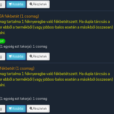
g
Kosárba
Részletek
A fékbetét (1 csomag)
ag tartalma 1 féknyeregbe való fékbetétszett. Ha dupla tárcsás a
or ebből a termékből (vagy jobbos-balos esetén a másikból összesen)
lni.
on!
(1 egység ezt takarja): 1 csomag
g
Kosárba
Részletek
fékbetét (1 csomag)
ag tartalma 1 féknyeregbe való fékbetétszett. Ha dupla tárcsás a
or ebből a termékből (vagy jobbos-balos esetén a másikból összesen)
lni.
(1 egység ezt takarja): 1 csomag
g
Kosárba
Részletek