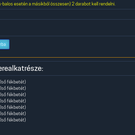
-balos esetén a másikból összesen) 2 darabot kell rendelni.
rba
erealkatrésze:
lső fékbetét)
lső fékbetét)
lső fékbetét)
lső fékbetét)
lső fékbetét)
lső fékbetét)
lső fékbetét)