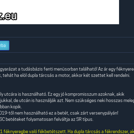
rba
yarázat a tudásbázis fenti menüsorban található! Az ár egy féknyer
 tehát ha elöl dupla tárcsás a motor, akkor két szettet kell rendelni.
ly utcára is használható. Ez egy jó kompromisszum azoknak, akik
rjukkal, de utcán is használják azt. Nem szükséges neki hosszas meleg
obban kopik.
019-től nem használható ez a betét, csak zárt versenypályán!
SC betéteket folyamatosan felváltja az SR típus.
 féknyeregbe való fékbetétszett. Ha dupla tárcsás a fékrendszer, a