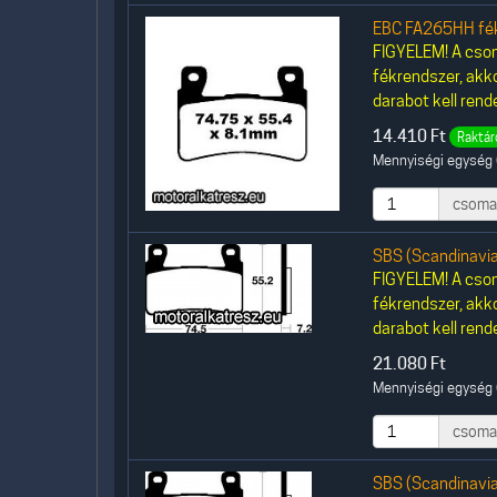
EBC FA265HH fék
FIGYELEM! A csom
fékrendszer, akk
darabot kell rende
14.410
Ft
Raktár
Mennyiségi egység 
csoma
SBS (Scandinavi
FIGYELEM! A csom
fékrendszer, akk
darabot kell rende
21.080
Ft
Mennyiségi egység 
csoma
SBS (Scandinavi