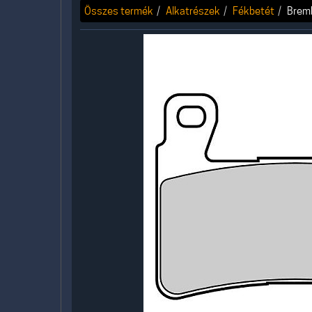
Összes termék
Alkatrészek
Fékbetét
Brem