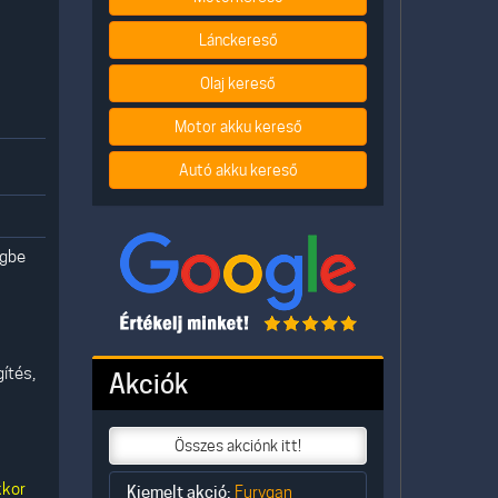
Lánckereső
Olaj kereső
Motor akku kereső
Autó akku kereső
egbe
ítés,
Akciók
Összes akciónk itt!
kkor
Kiemelt akció:
Furygan