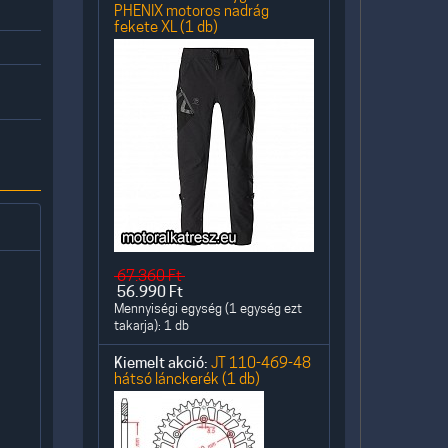
PHENIX motoros nadrág
fekete XL (1 db)
67.360
Ft
56.990
Ft
Mennyiségi egység (1 egység ezt
takarja): 1 db
Kiemelt akció:
JT 110-469-48
hátsó lánckerék (1 db)