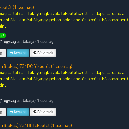
betét (1 csomag)
ag tartalma 1 féknyeregbe való fékbetétszett. Ha dupla tárcsás a
or ebből a termékből (vagy jobbos-balos esetén a másikból összesen)
lni.
on!
(1 egység ezt takarja): 1 csomag
g
Kosárba
Részletek
an Brakes) 734DC fékbetét (1 csomag)
ag tartalma 1 féknyeregbe való fékbetétszett. Ha dupla tárcsás a
or ebből a termékből (vagy jobbos-balos esetén a másikból összesen)
lni.
(1 egység ezt takarja): 1 csomag
g
Kosárba
Részletek
an Brakes) 734HF fékbetét (1 csomag)