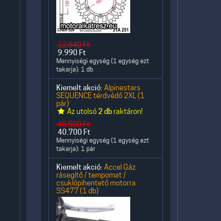
12.640
Ft
9.990
Ft
Mennyiségi egység (1 egység ezt
takarja): 1 db
Kiemelt akció:
Alpinestars
SEQUENCE térdvédő 2XL (1
pár)
Az utolsó
2 db
raktáron!
45.500
Ft
40.700
Ft
Mennyiségi egység (1 egység ezt
takarja): 1 pár
Kiemelt akció:
Accel Gáz
rásegítő / tempomat /
csuklópihentető motorra
SS477 (1 db)