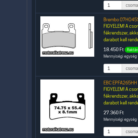
csoma
Brembo 07HO45S
FIGYELEM! A csom
fékrendszer, akk
darabot kell rende
18.450
Ft
Raktár
Mennyiségi egység 
csoma
EBC EPFA265HH 
FIGYELEM! A csom
fékrendszer, akk
darabot kell rende
27.360
Ft
Mennyiségi egység 
csoma