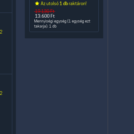
Az utolsó
1 db
raktáron!
19.130
Ft
13.600
Ft
Mennyiségi egység (1 egység ezt
takarja): 1 db
 2
 2