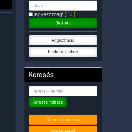
jegyezz meg!
(ÚJ!)
Belépés
Regisztráció
Elfelejtett jelszó
Keresés
Keresés indítása
Összes termékünk
Motorkereső