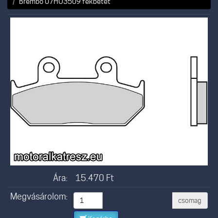
Brembo 07HO3509 fékbetét
Ára:
15.470
Ft
Megvásárolom:
csomag