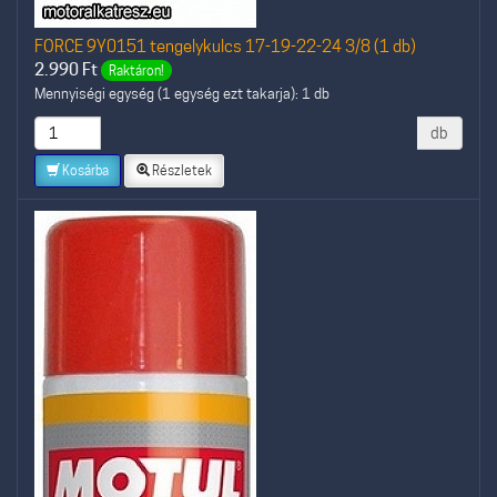
FORCE 9Y0151 tengelykulcs 17-19-22-24 3/8 (1 db)
2.990
Ft
Raktáron!
Mennyiségi egység (1 egység ezt takarja): 1 db
db
Kosárba
Részletek