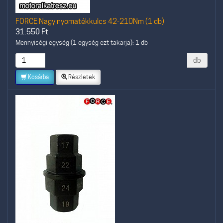
FORCE Nagy nyomatékkulcs 42-210Nm (1 db)
31.550
Ft
Mennyiségi egység (1 egység ezt takarja): 1 db
db
Kosárba
Részletek