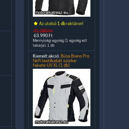
Az utolsó
1 db
raktáron!
71.280
Ft
63.990
Ft
Mennyiségi egység (1 egység ezt
takarja): 1 db
Kiemelt akció:
Büse Breno Pro
férfi textilkabát szürke-
fekete-UV XL (1 db)