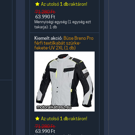
Az utolsó
1 db
raktáron!
71.280
Ft
63.990
Ft
Mennyiségi egység (1 egység ezt
takarja): 1 db
Kiemelt akció:
Büse Breno Pro
férfi textilkabát szürke-
fekete-UV 2XL (1 db)
Az utolsó
1 db
raktáron!
71.280
Ft
63.990
Ft