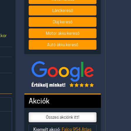
Lánckereső
Olaj kereső
Motor akku kereső
kkor
Autó akku kereső
Akciók
Összes akciónk itt!
Kiemelt akció:
Falco 954 Atlas