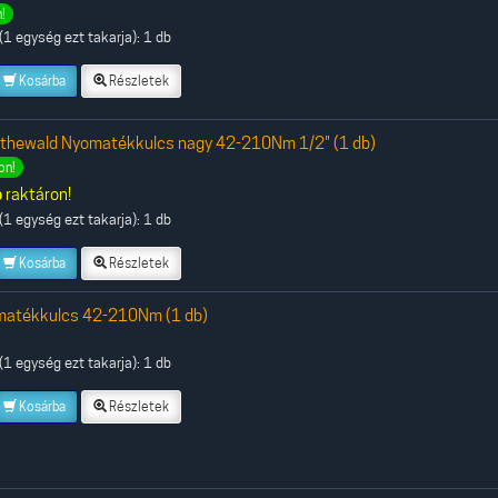
!
1 egység ezt takarja): 1 db
Kosárba
Részletek
othewald Nyomatékkulcs nagy 42-210Nm 1/2" (1 db)
on!
b
raktáron!
1 egység ezt takarja): 1 db
Kosárba
Részletek
matékkulcs 42-210Nm (1 db)
1 egység ezt takarja): 1 db
Kosárba
Részletek