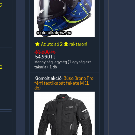
 2
Az utolsó
2 db
raktáron!
63.500
Ft
54.990
Ft
Mennyiségi egység (1 egység ezt
 2
takarja): 1 db
Kiemelt akció:
Büse Breno Pro
férfi textilkabát fekete M (1
db)