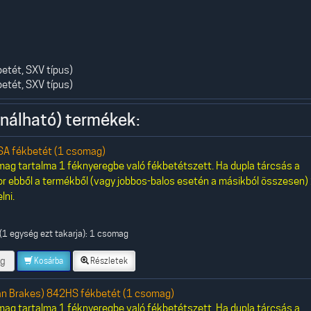
betét, SXV típus)
betét, SXV típus)
nálható) termékek:
A fékbetét (1 csomag)
ag tartalma 1 féknyeregbe való fékbetétszett. Ha dupla tárcsás a
or ebből a termékből (vagy jobbos-balos esetén a másikból összesen)
lni.
(1 egység ezt takarja): 1 csomag
g
Kosárba
Részletek
an Brakes) 842HS fékbetét (1 csomag)
ag tartalma 1 féknyeregbe való fékbetétszett. Ha dupla tárcsás a