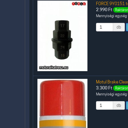
FORCE 9Y0151 te
2.990
Ft
Raktáron
Mennyiségi egység (
db
Motul Brake Clean
3.300
Ft
Raktáron
Mennyiségi egység (
db