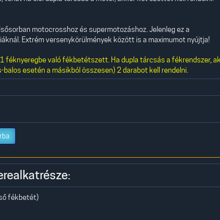
 elsősorban motocrosshoz és supermotozáshoz. Jelenleg ez a
iáknál. Extrém versenykörülmények között is a maximumot nyújtja!
 féknyeregbe való fékbetétszett. Ha dupla tárcsás a fékrendszer, a
-balos esetén a másikból összesen) 2 darabot kell rendelni.
rba
erealkatrésze:
ső fékbetét)