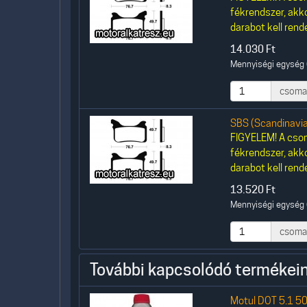
fékrendszer, akk
darabot kell rende
14.030
Ft
Mennyiségi egység 
csoma
SBS (Scandinavi
FIGYELEM! A csom
fékrendszer, akk
darabot kell rende
13.520
Ft
Mennyiségi egység 
csoma
További kapcsolódó termékein
Motul DOT 5.1 50