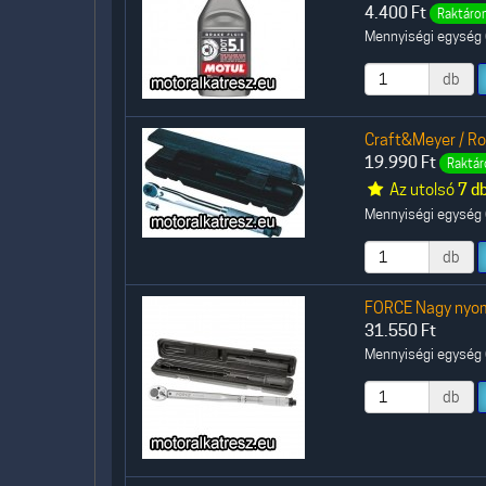
4.400
Ft
Raktáron
Mennyiségi egység (
db
Craft&Meyer / R
19.990
Ft
Raktár
Az utolsó
7 d
Mennyiségi egység (
db
FORCE Nagy nyo
31.550
Ft
Mennyiségi egység (
db