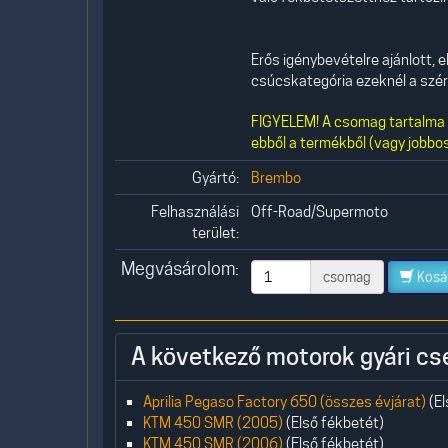
Erős igénybevételre ajánlott,
csúcskategória ezeknél a szér
FIGYELEM! A csomag tartalma 1
ebből a termékből (vagy jobbos
Gyártó:
Brembo
Felhasználási
Off-Road/Supermoto
terület:
Megvásárolom:
csomag
Kosá
A következő motorok gyári cs
Aprilia Pegaso Factory 650 (összes évjárat)
(El
KTM 450 SMR (2005)
(Első fékbetét)
KTM 450 SMR (2006)
(Első fékbetét)