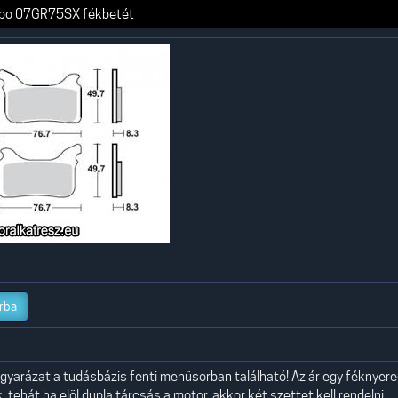
bo 07GR75SX fékbetét
rba
yarázat a tudásbázis fenti menüsorban található! Az ár egy féknyer
 tehát ha elöl dupla tárcsás a motor, akkor két szettet kell rendelni.