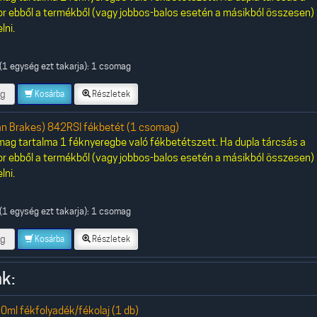
or ebből a termékből (vagy jobbos-balos esetén a másikból összesen)
lni.
(1 egység ezt takarja): 1 csomag
g
Kosárba
Részletek
an Brakes) 842RSI fékbetét (1 csomag)
ag tartalma 1 féknyeregbe való fékbetétszett. Ha dupla tárcsás a
or ebből a termékből (vagy jobbos-balos esetén a másikból összesen)
lni.
(1 egység ezt takarja): 1 csomag
g
Kosárba
Részletek
k:
0ml fékfolyadék/fékolaj (1 db)