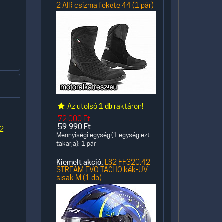
2 AIR csizma fekete 44 (1 pár)
Az utolsó
1 db
raktáron!
72.000
Ft
59.990
Ft
 2
Mennyiségi egység (1 egység ezt
takarja): 1 pár
Kiemelt akció:
LS2 FF320.42
STREAM EVO TACHO kék-UV
sisak M (1 db)