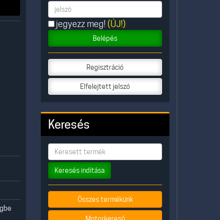
jegyezz meg!
(ÚJ!)
Belépés
Regisztráció
Elfelejtett jelszó
Keresés
Keresés indítása
Összes termékünk
egbe
Motorkereső