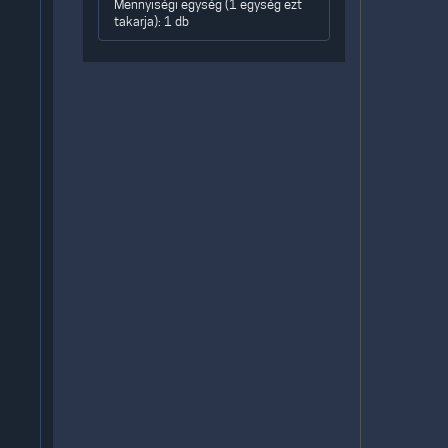
Mennyiségi egység (1 egység ezt
takarja): 1 db