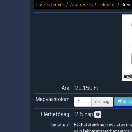
Összes termék
Alkatrészek
Fékbetét
Brem
Ára:
20.150
Ft
Megvásárolom:
csomag
Kosá
Elérhetőség:
2-5 nap
Ismertető:
Fékbetéteinkhez részletes mag
való fékbetétszetthez tartozik,