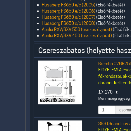
Husaberg FS650 e/c (2005)
(Első fékbetét)
Husaberg FS650 e/c (2006)
(Első fékbetét)
Husaberg FS650 e/c (2007)
(Első fékbetét)
Husaberg FS650 e/c (2008)
(Első fékbetét)
Aprilia RXV/SXV 550 (összes évjárat)
(Első fék
Aprilia RXV/SXV 450 (összes évjárat)
(Első fék
Csereszabatos (helyette hasz
Brembo 07GR75S
FIGYELEM! A csom
fékrendszer, akk
darabot kell rende
17.170
Ft
Mennyiségi egység 
csoma
SBS (Scandinavi
FIGYELEM! A csom