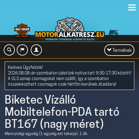
Toggl
navig
Toggle
Termékek
navigation
Kedves Ügyfelünk!
2026.08.08-án szombaton üzletünk nyitva tart 9:30-17:30 között!
A GLS aznap csomagokat nem szállít, így a szombaton
összekészített csomagok csak hétfőn kerülnek átadásra!
Biketec Vízálló
Mobiltelefon-PDA tartó
BT167 (nagy méret)
Mennyiségi egység (1 egység ezt takarja): 1 db