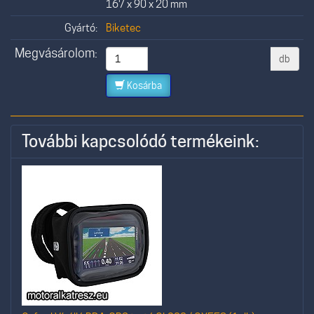
167 x 90 x 20 mm
Gyártó:
Biketec
Megvásárolom:
db
Kosárba
További kapcsolódó termékeink: