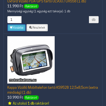
Oxford Vízálló PDA-GPS tartó OL900 / OX558 (1 db)
11.990
Ft
Raktáron!
Mennyiségi egység (1 egység ezt takarja): 1 db
db
Kosárba
Részletek
Kappa Vízálló Mobiltelefon tartó KS952B 12,5x8,5cm (extra
minőség) (1 db)
10.990
Ft
Raktáron!
Az utolsó
1 db
raktáron!