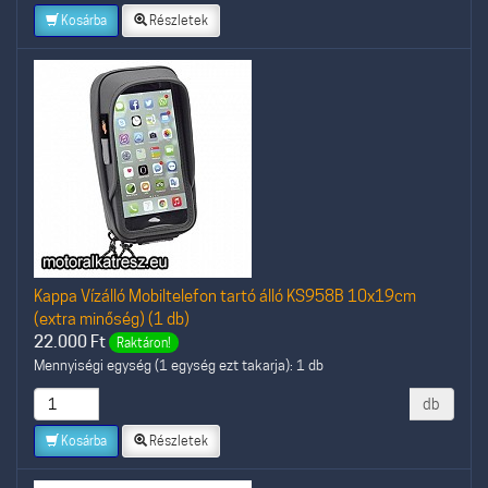
Kosárba
Részletek
Kappa Vízálló Mobiltelefon tartó álló KS958B 10x19cm
(extra minőség) (1 db)
22.000
Ft
Raktáron!
Mennyiségi egység (1 egység ezt takarja): 1 db
db
Kosárba
Részletek