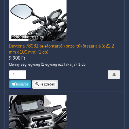
Daytona 78031 telefontartó konzol tükörszár alá (d22,2
mm x 100 mm) (1 db)
9.900
Ft
Mennyiségi egység (1 egység ezt takarja): 1 db
db
Kosárba
Részletek