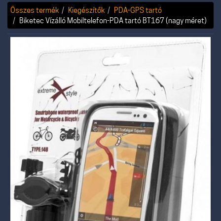
Összes termék
Kiegészítők
PDA-GPS tartó
Biketec Vízálló Mobiltelefon-PDA tartó BT167 (nagy méret)