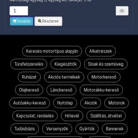
db
Kosárba
Részletek
Keresés motortípus alapján
Alkatrészek
Túrafelszerelés
Kiegészítők
Sisak és szemüveg
Ruházat
Akciós termékek
Motorkereső
Olajkereső
Lánckereső
Motorakku-kereső
Autóakku-kereső
Nyitólap
Akciók
Motorok
Kapcsolat, rendelés
Hírlevél
Szállítás, átvétel
Tudásbázis
Versenyzők
Gyártók
Bannerek