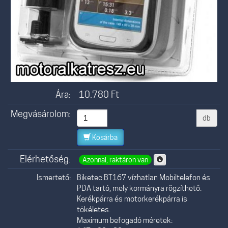
Ára:
10.780
Ft
Megvásárolom:
db
Kosárba
Elérhetőség:
Azonnal, raktáron van
Ismertető:
Biketec BT167 vízhatlan Mobiltelefon és
PDA tartó, mely kormányra rögzíthető.
Kerékpárra és motorkerékpárra is
tökéletes.
Maximum befogadó méretek: