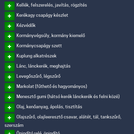
Kellék, felszerelés, javítás, rögzítés
Kerékagy csapágy készlet
Kézvédők
Kormányvégsúly, kormány kiemelő
Kormánycsapágy szett
Kuplung alkatrészek
Lánc, lánckerék, meghajtás
Levegőszűrő, légszűrő
Markolat (fűthető és hagyományos)
Menesztő gumi (hátsó kerék lánckerék és felni közé)
Olaj, kenőanyag, ápolás, tisztítás
Olajszűrő, olajleeresztő csavar, alátét, tál, tankszűrő,
szerszám
Önindító relé, önindító