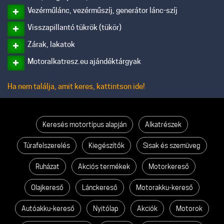
Vezérműlánc, vezérműszíj, generátor lánc-szíj
Visszapillantó tükrök (tükör)
Zárak, lakatok
Motoralkatresz.eu ajándéktárgyak
Ha nem találja, amit keres, kattintson ide!
Keresés motortípus alapján
Alkatrészek
Túrafelszerelés
Kiegészítők
Sisak és szemüveg
Ruházat
Akciós termékek
Motorkereső
Olajkereső
Lánckereső
Motorakku-kereső
Autóakku-kereső
Nyitólap
Akciók
Motorok