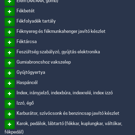
Elem (AA/AAA, gomb)
Fékbetét
Fékfolyadék tartály
Féknyereg és fékmunkahenger javító készlet
Féktárcsa
Feszültség szabályzó, gyújtás elektronika
Gumiabroncshoz vakszelep
Gyújtógyertya
Haspáncél
Index, irányjelző, indexbúra, indexrelé, index izzó
Izzó, égő
Karburátor, szívócsonk és benzincsap javító készlet
Karok, pedálok, lábtartó (fékkar, kuplungkar, váltókar,
fékpedál)