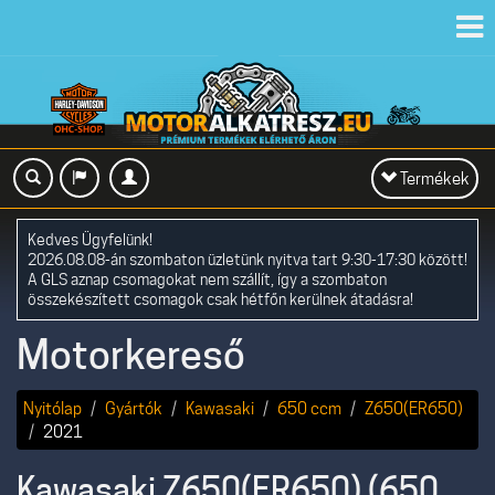
Toggl
navig
Toggle
Termékek
navigation
Kedves Ügyfelünk!
2026.08.08-án szombaton üzletünk nyitva tart 9:30-17:30 között!
A GLS aznap csomagokat nem szállít, így a szombaton
összekészített csomagok csak hétfőn kerülnek átadásra!
Motorkereső
Nyitólap
Gyártók
Kawasaki
650 ccm
Z650(ER650)
2021
Kawasaki Z650(ER650) (650