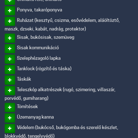
Ponyva, takaróponyva
Ruházat (kesztyű, csizma, esővédelem, aláöltöztő,
maszk, dzseki, kabát, nadrág, protektor)
Sisak, bukósisak, szemüveg
Sisak kommunikáció
Szelephézagoló lapka
Tanklock (rögzítő és táska)
Táskák
Teleszkóp alkatrészek (rugó, szimering, villaszár,
porvédő, gumiharang)
Tömítések
Üzemanyag kanna
Védelem (bukócső, bukógomba és szerelő készlet,
blokkvédő, tengelyvédő)