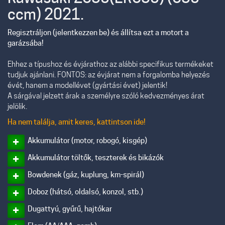
ccm) 2021.
Regisztráljon (jelentkezzen be) és állítsa ezt a motort a
garázsába!
Ehhez a típushoz és évjárathoz az alábbi specifikus termékeket
tudjuk ajánlani. FONTOS: az évjárat nem a forgalomba helyezés
évét, hanem a modellévet (gyártási évet) jelentik!
A sárgával jelzett árak a személyre szóló kedvezményes árat
jelölik.
Ha nem találja, amit keres, kattintson ide!
Akkumulátor (motor, robogó, kisgép)
Akkumulátor töltők, teszterek és bikázók
Bowdenek (gáz, kuplung, km-spirál)
Doboz (hátsó, oldalsó, konzol, stb.)
Dugattyú, gyűrű, hajtókar