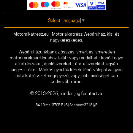
Select Language
▼
Motoralkatresz.eu - Motor alkatrész Webáruház, kis- és
nagykereskedés.
Webáruházunkban az összes ismert és ismeretlen
motorkerékpár-típushoz talál - vagy rendelhet - kopó, fogyó
alkatrészeket, ápolószereket, túrafelszerelést, egyéb
kiegészítőket. Márkás gyártók készletéből válogatva gyári
pótalkatrésszel megegyező, vagy jobb minőséget kap
kedvezőbb áron.
© 2013-2026, minden jog fenntartva.
84.19 ms | 3705.5 kB | Session=3218 | /5