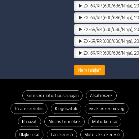
ZX-6R/RR (600/636/Ninja), 2
ZX-6R/RR (600/636/Ninja), 2
ZX-6R/RR (600/636/Ninja), 2
ZX-6R/RR (600/636/Ninja), 2
ZX-6R/RR (600/636/Ninja), 2
Nem találja?
Keresés motortípus alapján
Alkatrészek
Túrafelszerelés
Kiegészítők
Sisak és szemüveg
Ruházat
Akciós termékek
Motorkereső
Olajkereső
Lánckereső
Motorakku-kereső