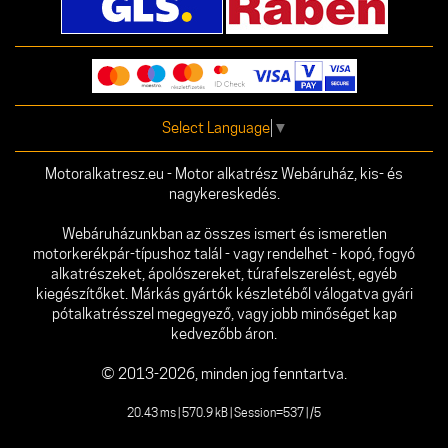
Select Language
▼
Motoralkatresz.eu - Motor alkatrész Webáruház, kis- és
nagykereskedés.
Webáruházunkban az összes ismert és ismeretlen
motorkerékpár-típushoz talál - vagy rendelhet - kopó, fogyó
alkatrészeket, ápolószereket, túrafelszerelést, egyéb
kiegészítőket. Márkás gyártók készletéből válogatva gyári
pótalkatrésszel megegyező, vagy jobb minőséget kap
kedvezőbb áron.
© 2013-2026, minden jog fenntartva.
20.43 ms | 570.9 kB | Session=537 | /5