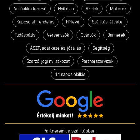
Autóakku-kereső
Nyitólap
Akciók
Motorok
Kapcsolat, rendelés
Hírlevél
Szállítás, átvétel
Tudásbázis
Versenyzők
Gyártók
Bannerek
ÁSZF, adatkezelés, jótállás
Segítség
Szerzői jogi nyilatkozat
Partnerszervizek
14 napos elállás
Partnereink a szállításban: