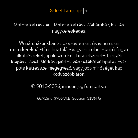
Select Language
▼
Motoralkatresz.eu - Motor alkatrész Webáruház, kis- és
nagykereskedés.
Webáruházunkban az összes ismert és ismeretlen
motorkerékpár-típushoz talál - vagy rendelhet - kopó, fogyó
alkatrészeket, ápolószereket, túrafelszerelést, egyéb
kiegészítőket. Márkás gyártók készletéből válogatva gyári
pótalkatrésszel megegyező, vagy jobb minőséget kap
kedvezőbb áron.
© 2013-2026, minden jog fenntartva.
66.72 ms | 3706.3 kB | Session=3186 | /5