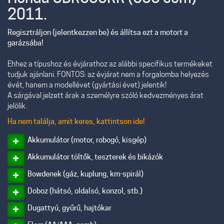
2011.
Regisztráljon (jelentkezzen be) és állítsa ezt a motort a
garázsába!
Ehhez a típushoz és évjárathoz az alábbi specifikus termékeket
tudjuk ajánlani. FONTOS: az évjárat nem a forgalomba helyezés
évét, hanem a modellévet (gyártási évet) jelentik!
A sárgával jelzett árak a személyre szóló kedvezményes árat
jelölik.
Ha nem találja, amit keres, kattintson ide!
Akkumulátor (motor, robogó, kisgép)
Akkumulátor töltők, teszterek és bikázók
Bowdenek (gáz, kuplung, km-spirál)
Doboz (hátsó, oldalsó, konzol, stb.)
Dugattyú, gyűrű, hajtókar