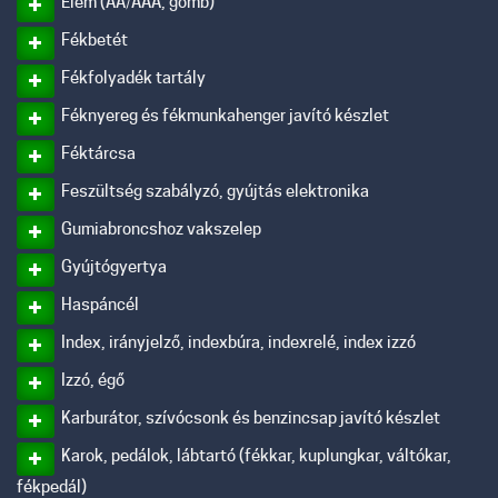
Elem (AA/AAA, gomb)
Fékbetét
Fékfolyadék tartály
Féknyereg és fékmunkahenger javító készlet
Féktárcsa
Feszültség szabályzó, gyújtás elektronika
Gumiabroncshoz vakszelep
Gyújtógyertya
Haspáncél
Index, irányjelző, indexbúra, indexrelé, index izzó
Izzó, égő
Karburátor, szívócsonk és benzincsap javító készlet
Karok, pedálok, lábtartó (fékkar, kuplungkar, váltókar,
fékpedál)