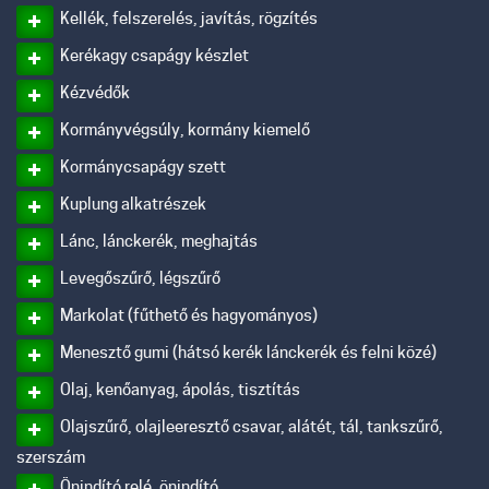
Kellék, felszerelés, javítás, rögzítés
Kerékagy csapágy készlet
Kézvédők
Kormányvégsúly, kormány kiemelő
Kormánycsapágy szett
Kuplung alkatrészek
Lánc, lánckerék, meghajtás
Levegőszűrő, légszűrő
Markolat (fűthető és hagyományos)
Menesztő gumi (hátsó kerék lánckerék és felni közé)
Olaj, kenőanyag, ápolás, tisztítás
Olajszűrő, olajleeresztő csavar, alátét, tál, tankszűrő,
szerszám
Önindító relé, önindító