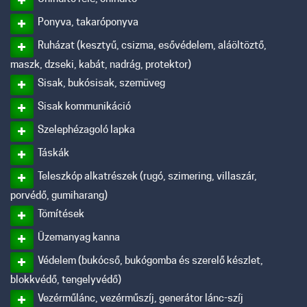
Ponyva, takaróponyva
Ruházat (kesztyű, csizma, esővédelem, aláöltöztő,
maszk, dzseki, kabát, nadrág, protektor)
Sisak, bukósisak, szemüveg
Sisak kommunikáció
Szelephézagoló lapka
Táskák
Teleszkóp alkatrészek (rugó, szimering, villaszár,
porvédő, gumiharang)
Tömítések
Üzemanyag kanna
Védelem (bukócső, bukógomba és szerelő készlet,
blokkvédő, tengelyvédő)
Vezérműlánc, vezérműszíj, generátor lánc-szíj