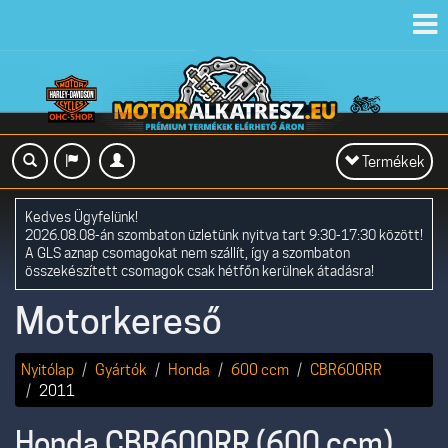
Toggl
navig
Toggle
Termékek
navigation
Kedves Ügyfelünk!
2026.08.08-án szombaton üzletünk nyitva tart 9:30-17:30 között!
A GLS aznap csomagokat nem szállít, így a szombaton
összekészített csomagok csak hétfőn kerülnek átadásra!
Motorkereső
Nyitólap
Gyártók
Honda
600 ccm
CBR600RR
2011
Honda CBR600RR (600 ccm)