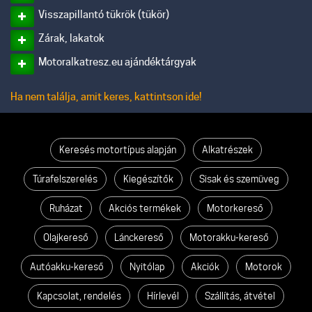
Visszapillantó tükrök (tükör)
Zárak, lakatok
Motoralkatresz.eu ajándéktárgyak
Ha nem találja, amit keres, kattintson ide!
Keresés motortípus alapján
Alkatrészek
Túrafelszerelés
Kiegészítők
Sisak és szemüveg
Ruházat
Akciós termékek
Motorkereső
Olajkereső
Lánckereső
Motorakku-kereső
Autóakku-kereső
Nyitólap
Akciók
Motorok
Kapcsolat, rendelés
Hírlevél
Szállítás, átvétel