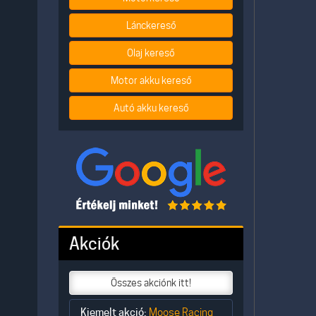
Lánckereső
Olaj kereső
Motor akku kereső
Autó akku kereső
Akciók
Összes akciónk itt!
Kiemelt akció:
Moose Racing