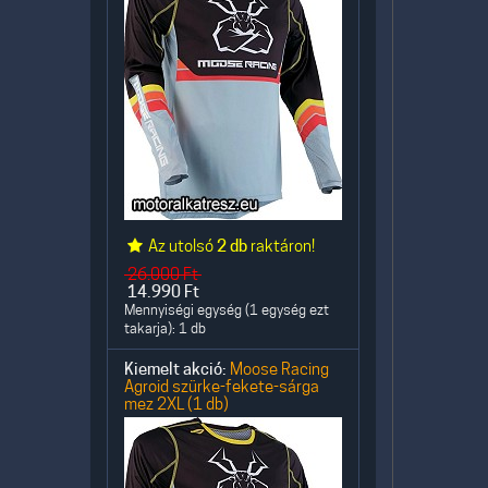
Az utolsó
2 db
raktáron!
26.000
Ft
14.990
Ft
Mennyiségi egység (1 egység ezt
takarja): 1 db
Kiemelt akció:
Moose Racing
Agroid szürke-fekete-sárga
mez 2XL (1 db)