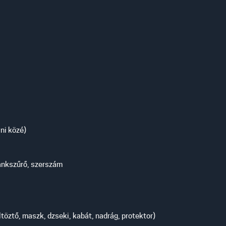
ni közé)
 tankszűrő, szerszám
öztő, maszk, dzseki, kabát, nadrág, protektor)