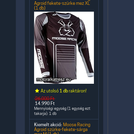
Agroid fekete-szürke mez XL
(1 db)
Az utolsó
1 db
raktáron!
26.000
Ft
14.990
Ft
Mennyiségi egység (1 egység ezt
takarja): 1 db
Kiemelt akció:
Moose Racing
Agroid szürke-fekete-sárga