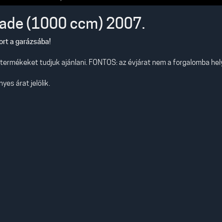
ade (1000 ccm) 2007.
tort a garázsába!
s termékeket tudjuk ajánlani. FONTOS: az évjárat nem a forgalomba he
es árat jelölik.