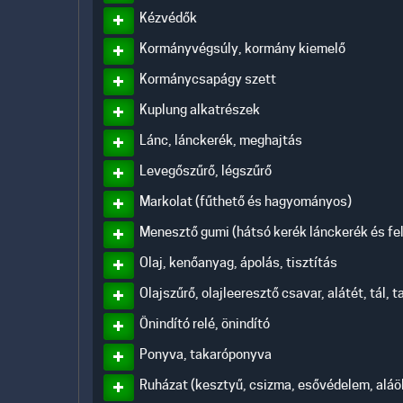
Kézvédők
Kormányvégsúly, kormány kiemelő
Kormánycsapágy szett
Kuplung alkatrészek
Lánc, lánckerék, meghajtás
Levegőszűrő, légszűrő
Markolat (fűthető és hagyományos)
Menesztő gumi (hátsó kerék lánckerék és fel
Olaj, kenőanyag, ápolás, tisztítás
Olajszűrő, olajleeresztő csavar, alátét, tál,
Önindító relé, önindító
Ponyva, takaróponyva
Ruházat (kesztyű, csizma, esővédelem, aláölt