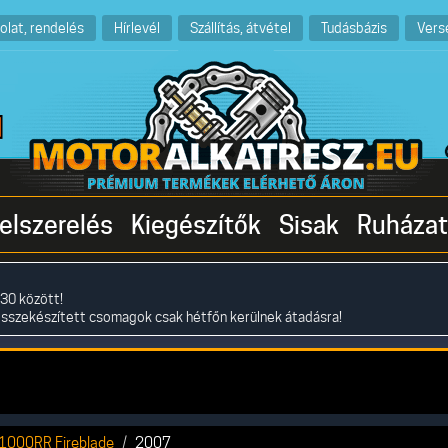
olat, rendelés
Hírlevél
Szállítás, átvétel
Tudásbázis
Vers
elszerelés
Kiegészítők
Sisak
Ruházat
30 között!
összekészített csomagok csak hétfőn kerülnek átadásra!
1000RR Fireblade
2007