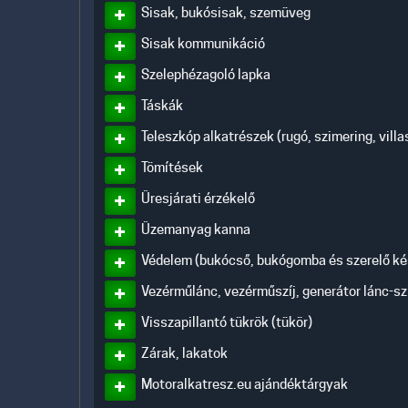
Sisak, bukósisak, szemüveg
Sisak kommunikáció
Szelephézagoló lapka
Táskák
Teleszkóp alkatrészek (rugó, szimering, vill
Tömítések
Üresjárati érzékelő
Üzemanyag kanna
Védelem (bukócső, bukógomba és szerelő kés
Vezérműlánc, vezérműszíj, generátor lánc-sz
Visszapillantó tükrök (tükör)
Zárak, lakatok
Motoralkatresz.eu ajándéktárgyak