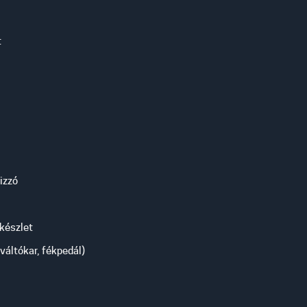
t
 izzó
 készlet
 váltókar, fékpedál)