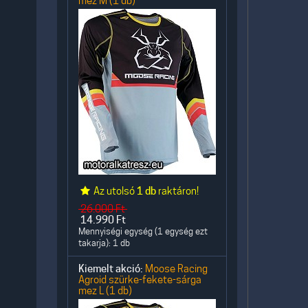
mez M (1 db)
Az utolsó
1 db
raktáron!
26.000
Ft
14.990
Ft
Mennyiségi egység (1 egység ezt
takarja): 1 db
Kiemelt akció:
Moose Racing
Agroid szürke-fekete-sárga
mez L (1 db)