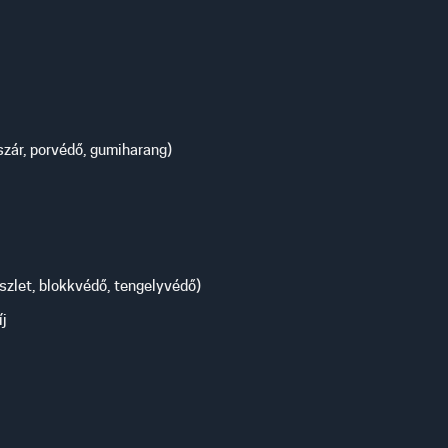
aszár, porvédő, gumiharang)
zlet, blokkvédő, tengelyvédő)
íj