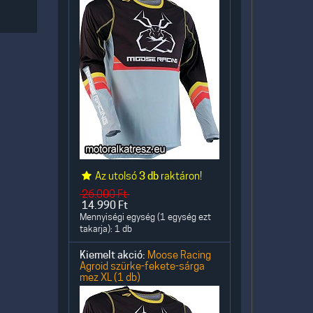
Az utolsó
3 db
raktáron!
26.000
Ft
14.990
Ft
Mennyiségi egység (1 egység ezt
takarja): 1 db
Kiemelt akció:
Moose Racing
Agroid szürke-fekete-sárga
mez XL (1 db)