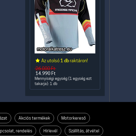
Az utolsó
1 db
raktáron!
26.000
Ft
14.990
Ft
Mennyiségi egység (1 egység ezt
takarja): 1 db
ázat
Akciós termékek
Motorkereső
pcsolat, rendelés
Hírlevél
Szállítás, átvétel