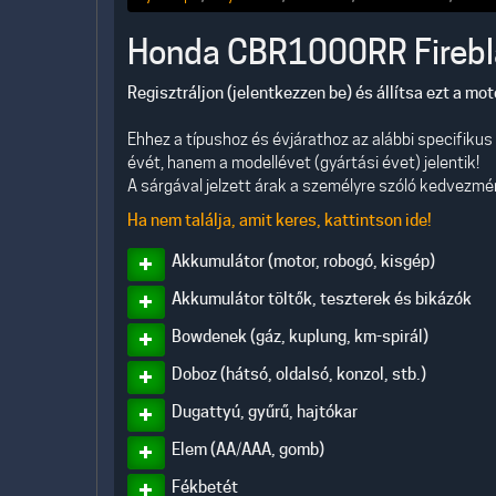
Honda CBR1000RR Firebl
Regisztráljon (jelentkezzen be) és állítsa ezt a mo
Ehhez a típushoz és évjárathoz az alábbi specifiku
évét, hanem a modellévet (gyártási évet) jelentik!
A sárgával jelzett árak a személyre szóló kedvezmény
Ha nem találja, amit keres, kattintson ide!
Akkumulátor (motor, robogó, kisgép)
Akkumulátor töltők, teszterek és bikázók
Bowdenek (gáz, kuplung, km-spirál)
Doboz (hátsó, oldalsó, konzol, stb.)
Dugattyú, gyűrű, hajtókar
Elem (AA/AAA, gomb)
Fékbetét