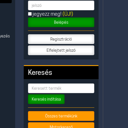
jegyezz meg!
(ÚJ!)
Belépés
lyezés
Regisztráció
Elfelejtett jelszó
Keresés
Keresés indítása
Összes termékünk
Motorkereső