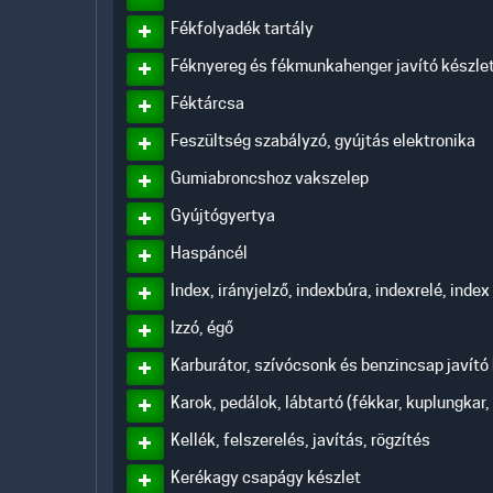
Fékfolyadék tartály
Féknyereg és fékmunkahenger javító készle
Féktárcsa
Feszültség szabályzó, gyújtás elektronika
Gumiabroncshoz vakszelep
Gyújtógyertya
Haspáncél
Index, irányjelző, indexbúra, indexrelé, index
Izzó, égő
Karburátor, szívócsonk és benzincsap javító
Karok, pedálok, lábtartó (fékkar, kuplungkar,
Kellék, felszerelés, javítás, rögzítés
Kerékagy csapágy készlet