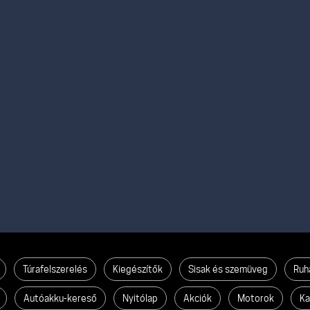
Túrafelszerelés
Kiegészítők
Sisak és szemüveg
Ruh
Autóakku-kereső
Nyitólap
Akciók
Motorok
Ka