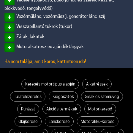
blokkvédő, tengelyvédő)
Vezérműlánc, vezérműszíj, generátor lánc-szíj
Visszapillantó tükrök (tükör)
Zárak, lakatok
Motoralkatresz.eu ajándéktárgyak
Ha nem találja, amit keres, kattintson ide!
Keresés motortípus alapján
Alkatrészek
Túrafelszerelés
Kiegészítők
Sisak és szemüveg
Ruházat
Akciós termékek
Motorkereső
Olajkereső
Lánckereső
Motorakku-kereső