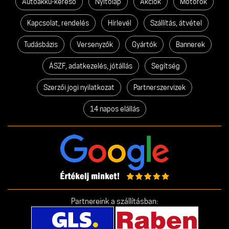
Autóakku-kereső
Nyitólap
Akciók
Motorok
Kapcsolat, rendelés
Hírlevél
Szállítás, átvétel
Tudásbázis
Versenyzők
Gyártók
Bannerek
ÁSZF, adatkezelés, jótállás
Segítség
Szerzői jogi nyilatkozat
Partnerszervizek
14 napos elállás
Partnereink a szállításban: