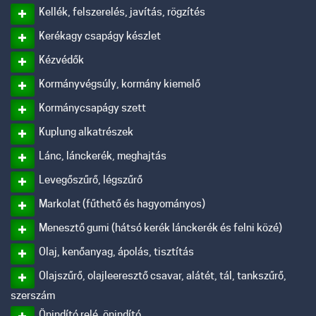
Kellék, felszerelés, javítás, rögzítés
Kerékagy csapágy készlet
Kézvédők
Kormányvégsúly, kormány kiemelő
Kormánycsapágy szett
Kuplung alkatrészek
Lánc, lánckerék, meghajtás
Levegőszűrő, légszűrő
Markolat (fűthető és hagyományos)
Menesztő gumi (hátsó kerék lánckerék és felni közé)
Olaj, kenőanyag, ápolás, tisztítás
Olajszűrő, olajleeresztő csavar, alátét, tál, tankszűrő,
szerszám
Önindító relé, önindító