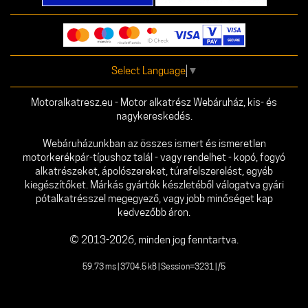
Select Language
▼
Motoralkatresz.eu - Motor alkatrész Webáruház, kis- és
nagykereskedés.
Webáruházunkban az összes ismert és ismeretlen
motorkerékpár-típushoz talál - vagy rendelhet - kopó, fogyó
alkatrészeket, ápolószereket, túrafelszerelést, egyéb
kiegészítőket. Márkás gyártók készletéből válogatva gyári
pótalkatrésszel megegyező, vagy jobb minőséget kap
kedvezőbb áron.
© 2013-2026, minden jog fenntartva.
59.73 ms | 3704.5 kB | Session=3231 | /5