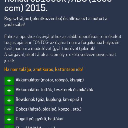
ccm) 2015.
Regisztráljon (jelentkezzen be) és állítsa ezt a motort a
garázsába!
Ehhez a típushoz és évjárathoz az alábbi specifikus termékeket
tudjuk ajánlani. FONTOS: az évjárat nem a forgalomba helyezés
évét, hanem a modellévet (gyártási évet) jelentik!
A sárgával jelzett árak a személyre szóló kedvezményes árat
jelölik.
Ha nem találja, amit keres, kattintson ide!
Akkumulátor (motor, robogó, kisgép)
Akkumulátor töltők, teszterek és bikázók
Bowdenek (gáz, kuplung, km-spirál)
Doboz (hátsó, oldalsó, konzol, stb.)
Dugattyú, gyűrű, hajtókar