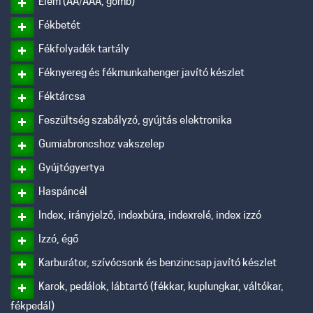
Elem (AA/AAA, gomb)
Fékbetét
Fékfolyadék tartály
Féknyereg és fékmunkahenger javító készlet
Féktárcsa
Feszültség szabályzó, gyújtás elektronika
Gumiabroncshoz vakszelep
Gyújtógyertya
Haspáncél
Index, irányjelző, indexbúra, indexrelé, index izzó
Izzó, égő
Karburátor, szívócsonk és benzincsap javító készlet
Karok, pedálok, lábtartó (fékkar, kuplungkar, váltókar,
fékpedál)