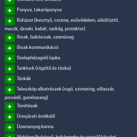
Ponyva, takaróponyva
Ruházat (kesztyű, csizma, esővédelem, aláöltöztő,
maszk, dzseki, kabát, nadrág, protektor)
Sisak, bukósisak, szemüveg
Sisak kommunikáció
Szelephézagoló lapka
Tanklock (rögzítő és táska)
Táskák
Teleszkóp alkatrészek (rugó, szimering, villaszár,
porvédő, gumiharang)
Tömítések
Üresjárati érzékelő
Üzemanyag kanna
Védelem (bukócső, bukógomba és szerelő készlet,