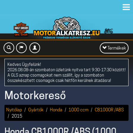
Toggl
navig
Toggle
Termékek
navigation
Kedves Ügyfelünk!
2026.08.08-án szombaton üzletünk nyitva tart 9:30-17:30 között!
A GLS aznap csomagokat nem szállít, így a szombaton
összekészített csomagok csak hétfőn kerülnek átadásra!
Motorkereső
Nyitólap
Gyártók
Honda
1000 ccm
CB1000R /ABS
2015
Honda CB1000R /ABS (1000