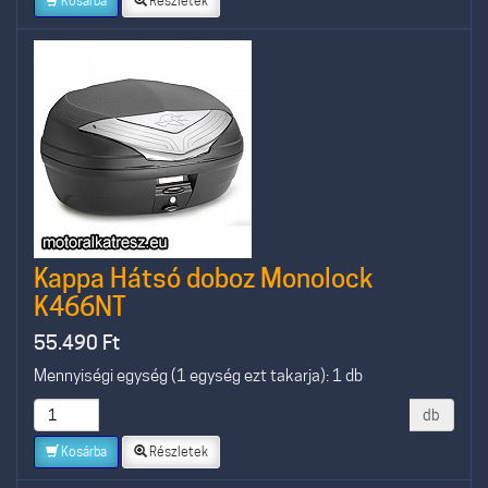
Kosárba
Részletek
Kappa Hátsó doboz Monolock
K466NT
55.490
Ft
Mennyiségi egység (1 egység ezt takarja): 1 db
db
Kosárba
Részletek