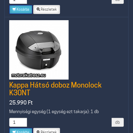
Kosárba
Részletek
Kappa Hátsó doboz Monolock
K30NT
25.990
Ft
Mennyiségi egység (1 egység ezt takarja): 1 db
db
Kosárba
Részletek