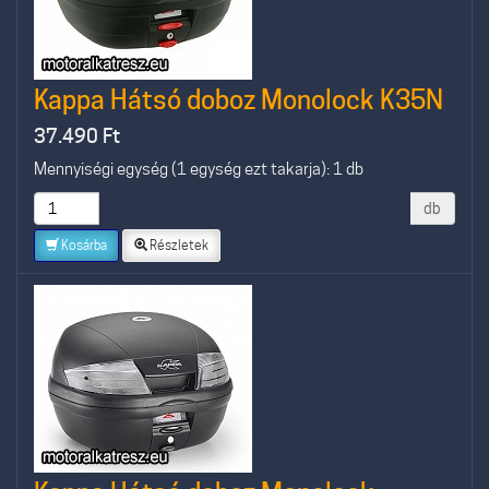
Kappa Hátsó doboz Monolock K35N
37.490
Ft
Mennyiségi egység (1 egység ezt takarja): 1 db
db
Kosárba
Részletek