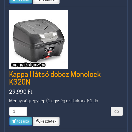
Kappa Hátsó doboz Monolock
K320N
29.990
Ft
Mennyiségi egység (1 egység ezt takarja): 1 db
db
Kosárba
Részletek