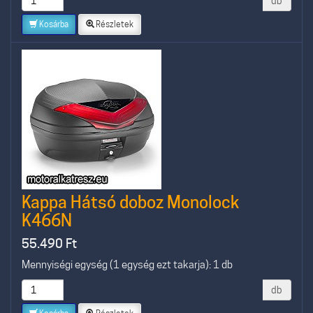
db
Kosárba
Részletek
Kappa Hátsó doboz Monolock
K466N
55.490
Ft
Mennyiségi egység (1 egység ezt takarja): 1 db
db