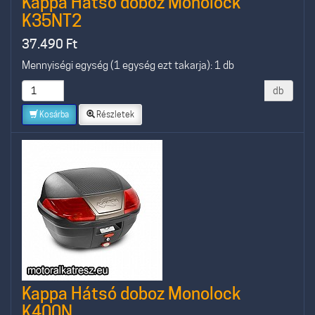
Kappa Hátsó doboz Monolock
K35NT2
37.490
Ft
Mennyiségi egység (1 egység ezt takarja): 1 db
db
Kosárba
Részletek
Kappa Hátsó doboz Monolock
K400N