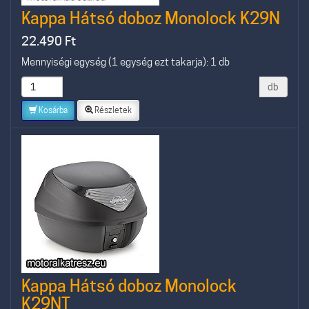
Kappa Hátsó doboz Monolock K29N
22.490
Ft
Mennyiségi egység (1 egység ezt takarja): 1 db
db
Kosárba
Részletek
Kappa Hátsó doboz Monolock
K29NT