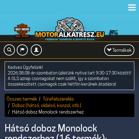
Toggl
navig
Toggle
Termékek
navigation
Kedves Ügyfelünk!
2026.08.08-án szombaton üzletünk nyitva tart 9:30-17:30 között!
A GLS aznap csomagokat nem szállít, így a szombaton
összekészített csomagok csak hétfőn kerülnek átadásra!
Összes termék
Túrafelszerelés
Doboz (hátsó, oldalsó, konzol, stb.)
Hátsó doboz Monolock rendszerhez
Hátsó doboz Monolock
rendszerhez (16 termék):