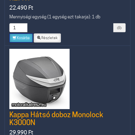
22.490
Ft
Mennyiségi egység (1 egység ezt takarja): 1 db
db
Kosárba
Részletek
Kappa Hátsó doboz Monolock
K3000N
29.990
Ft