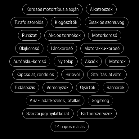
Keresés motortípus alapján
Alkatrészek
Túrafelszerelés
Kiegészítők
Sisak és szemüveg
Ruházat
Akciós termékek
Motorkereső
Olajkereső
Lánckereső
Motorakku-kereső
Autóakku-kereső
Nyitólap
Akciók
Motorok
Kapcsolat, rendelés
Hírlevél
Szállítás, átvétel
Tudásbázis
Versenyzők
Gyártók
Bannerek
ÁSZF, adatkezelés, jótállás
Segítség
Szerzői jogi nyilatkozat
Partnerszervizek
14 napos elállás