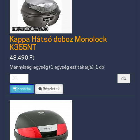
Kappa Hátsó doboz Monolock
K355NT
43.490
Ft
Mennyiségi egység (1 egység ezt takarja): 1 db
db
Kosárba
Részletek