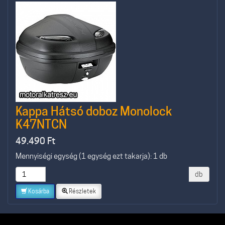
Kappa Hátsó doboz Monolock
K47NTCN
49.490
Ft
Mennyiségi egység (1 egység ezt takarja): 1 db
db
Kosárba
Részletek