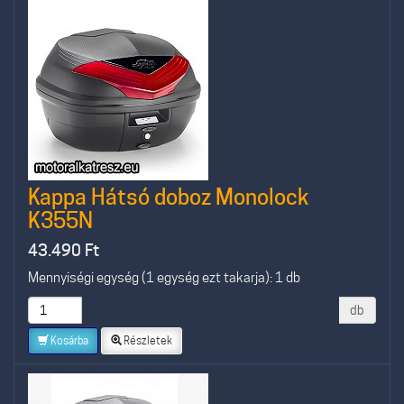
Kappa Hátsó doboz Monolock
K355N
43.490
Ft
Mennyiségi egység (1 egység ezt takarja): 1 db
db
Kosárba
Részletek