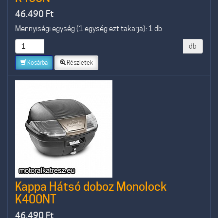
46.490
Ft
Mennyiségi egység (1 egység ezt takarja): 1 db
db
Kosárba
Részletek
Kappa Hátsó doboz Monolock
K400NT
46.490
Ft