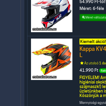
54.990
Ft-tól!
Méret: 6-féle
Méret-változato
Kiemelt akció!
Kappa KV4
L
Az utolsó
1 da
41.990
Ft
Rak
FIGYELEM! Ame
higiéniai oko
szájmaszk!) l
üzletünkben is
Köszönjük a m
Mennyiségi egység