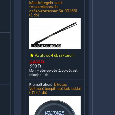
kábelkötegelő szett
felszereléshez és
csőelvezetéshez SA-0015BL
(1 db)
Az utolsó
4 db
raktáron!
1.600
Ft
990
Ft
Mennyiségi egység (1 egység ezt
takarja): 1 db
Kiemelt akció:
Biketec
Voltmérő beépíthető kék leddel
(D1) (1 db)