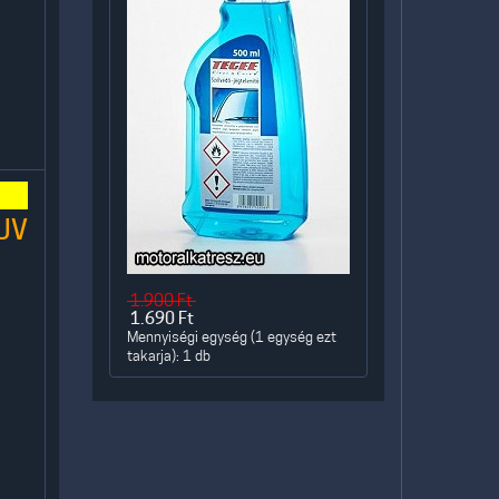
-UV
1.900
Ft
1.690
Ft
Mennyiségi egység (1 egység ezt
takarja): 1 db