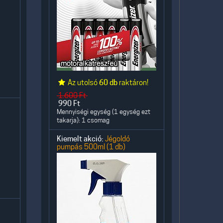
Az utolsó
60 db
raktáron!
1.600
Ft
990
Ft
Mennyiségi egység (1 egység ezt
takarja): 1 csomag
Kiemelt akció:
Jégoldó
pumpás 500ml (1 db)