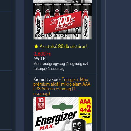
Az utolsó
80 db
raktáron!
1.600
Ft
990
Ft
Mennyiségi egység (1 egység ezt
takarja): 1 csomag
Kiemelt akció:
Energizer Max
prémium alkáli mikro elem AAA
LR3 6db-os csomag (1
csomag)