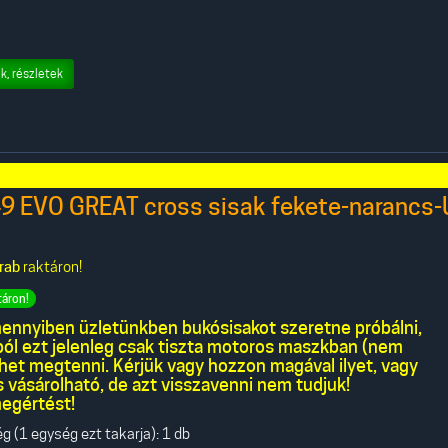
k, részletek
9 EVO GREAT cross sisak fekete-narancs
rab
raktáron!
táron!
nnyiben üzletünkben bukósisakot szeretne próbálni,
kból ezt jelenleg csak tiszta motoros maszkban (nem
ehet megtenni. Kérjük vagy hozzon magával ilyet, vagy
 vásárolható, de azt visszavenni nem tudjuk!
egértést!
 (1 egység ezt takarja): 1 db