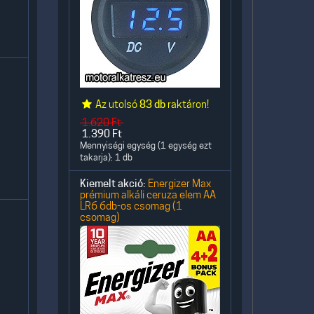
Az utolsó
83 db
raktáron!
1.620
Ft
1.390
Ft
Mennyiségi egység (1 egység ezt
takarja): 1 db
Kiemelt akció:
Energizer Max
prémium alkáli ceruza elem AA
LR6 6db-os csomag (1
csomag)