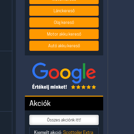
Lánckereső
Olaj kereső
Motor akku kereső
Autó akku kereső
Akciók
Összes akciónk itt!
Kiemelt akció:
Scottoiler Extra