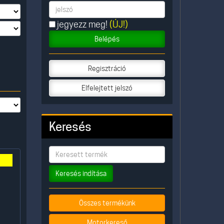
jegyezz meg!
(ÚJ!)
Belépés
Regisztráció
Elfelejtett jelszó
Keresés
Keresés indítása
Összes termékünk
Motorkereső