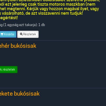
kból ezt jelenleg csak tiszta motoros maszkban (nem
ehet megtenni. Kérjük vagy hozzon magával ilyet, vagy
 vásárolható, de azt visszavenni nem tudjuk!
egértést!
 (1 egység ezt takarja): 1 db
Kosárba
Részletek
ehér bukósisak
k, részletek
ekete bukósisak