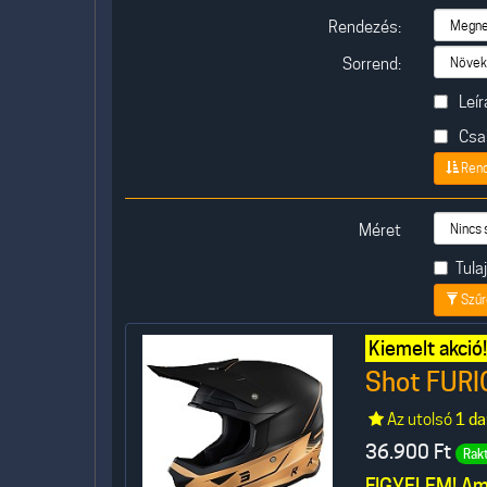
Rendezés:
Sorrend:
Leír
Csak
Ren
Méret
Tul
Szűr
Kiemelt akció!
Shot FURI
Az utolsó
1 da
36.900
Ft
Rak
FIGYELEM! Ame