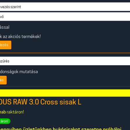
ással
 az akciós termékek!
dezés
ajdonságok mutatása
és
OUS RAW 3.0 Cross sisak L
rab
raktáron!
táron!
nnyiben üzletünkben bukósisakot szeretne próbálni,