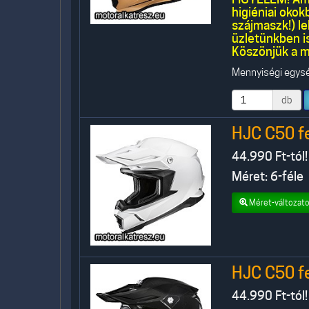
higiéniai oko
szájmaszk!) l
üzletünkben is
Köszönjük a m
Mennyiségi egység
db
HJC C50 f
44.990
Ft-tól!
Méret: 6-féle
Méret-változato
HJC C50 f
44.990
Ft-tól!