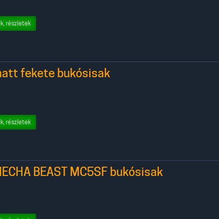
k, részletek
att fekete bukósisak
k, részletek
MECHA BEAST MC5SF bukósisak