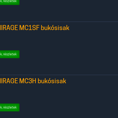
k, részletek
MIRAGE MC1SF bukósisak
k, részletek
MIRAGE MC3H bukósisak
k, részletek