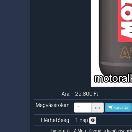
Ára:
22.800
Ft
Megvásárolom:
db
Kosárba
Elérhetőség:
1 nap
Ismertető:
A Motul élen jár a kenőanyago