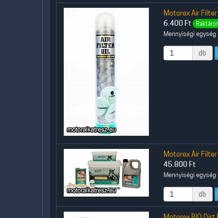
Motorex Air Filter
6.400
Ft
Raktáron
Mennyiségi egység (
db
Motorex Air Filter
45.800
Ft
Mennyiségi egység (
db
Motorex BIO Dirt 