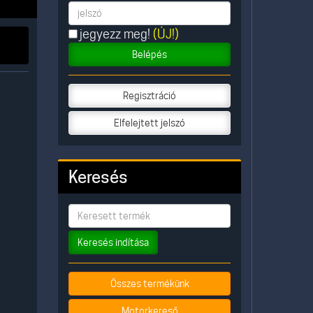
jegyezz meg!
(ÚJ!)
Belépés
Regisztráció
Elfelejtett jelszó
Keresés
Keresés indítása
Összes termékünk
Motorkereső