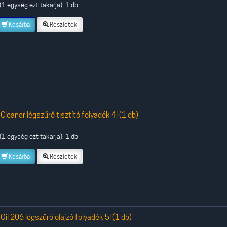
1 egység ezt takarja): 1 db
Kosárba
Részletek
 Cleaner légszűrő tisztító folyadék 4l (1 db)
1 egység ezt takarja): 1 db
Kosárba
Részletek
 Oil 206 légszűrő olajzó folyadék 5l (1 db)