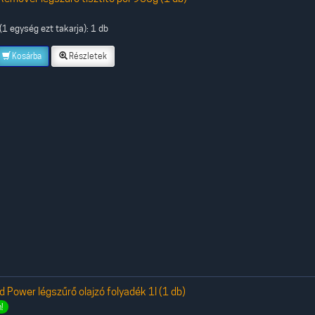
1 egység ezt takarja): 1 db
Kosárba
Részletek
d Power légszűrő olajzó folyadék 1l (1 db)
!