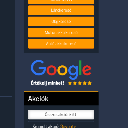
Lánckereső
Olaj kereső
Motor akku kereső
Autó akku kereső
Akciók
Összes akciónk itt!
Kiemelt akció:
Seventy