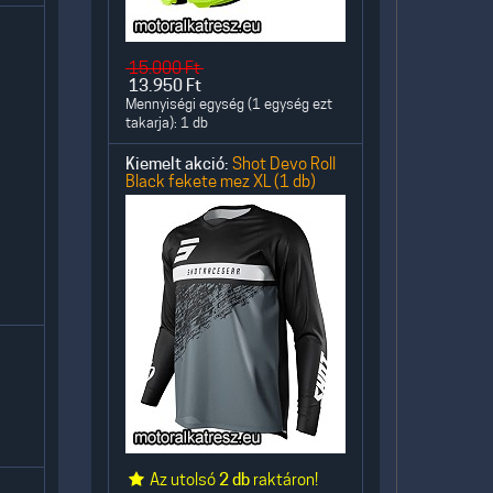
15.000
Ft
13.950
Ft
Mennyiségi egység (1 egység ezt
takarja): 1 db
Kiemelt akció:
Shot Devo Roll
Black fekete mez XL (1 db)
Az utolsó
2 db
raktáron!