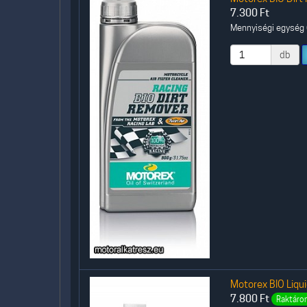
7.300
Ft
Mennyiségi egység (
db
Motorex BIO Liqui
7.800
Ft
Raktáron