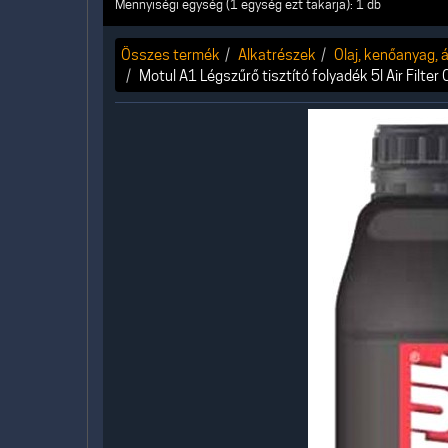
Mennyiségi egység (1 egység ezt takarja): 1 db
Összes termék
Alkatrészek
Olaj, kenőanyag, á
Motul A1 Légszűrő tisztító folyadék 5l Air Filter 