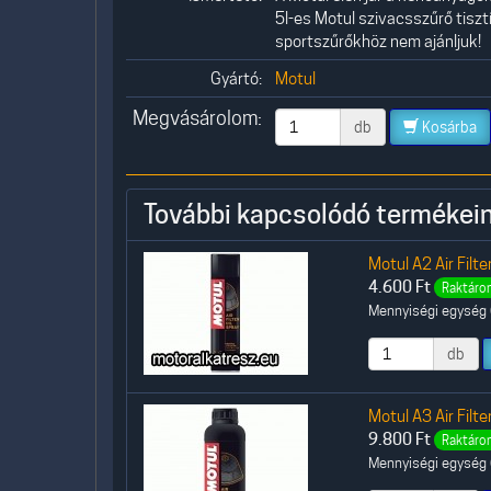
5l-es Motul szivacsszűrő tisz
sportszűrőkhöz nem ajánljuk!
Gyártó:
Motul
Megvásárolom:
db
Kosárba
További kapcsolódó termékein
Motul A2 Air Filt
4.600
Ft
Raktáron
Mennyiségi egység (
db
Motul A3 Air Filter
9.800
Ft
Raktáron
Mennyiségi egység (