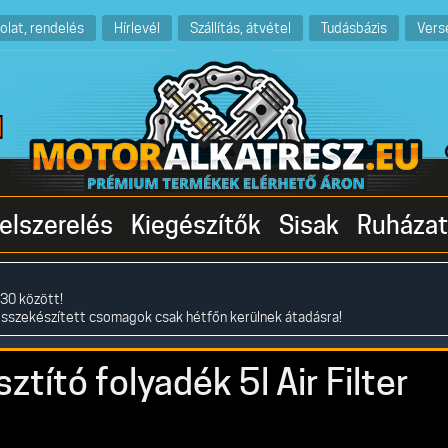
olat, rendelés
Hírlevél
Szállítás, átvétel
Tudásbázis
Vers
elszerelés
Kiegészítők
Sisak
Ruházat
30 között!
összekészített csomagok csak hétfőn kerülnek átadásra!
ztító folyadék 5l Air Filter