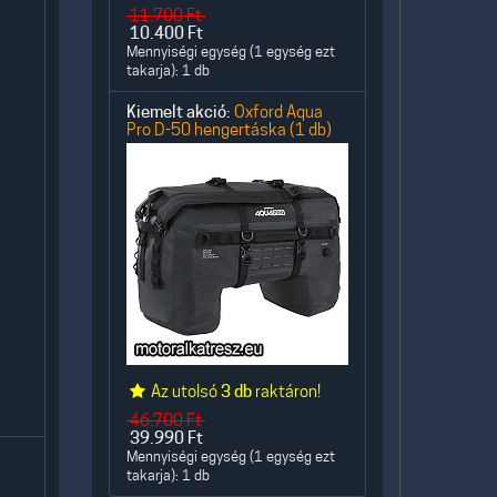
11.700
Ft
10.400
Ft
Mennyiségi egység (1 egység ezt
takarja): 1 db
Kiemelt akció:
Oxford Aqua
Pro D-50 hengertáska (1 db)
Az utolsó
3 db
raktáron!
46.700
Ft
39.990
Ft
Mennyiségi egység (1 egység ezt
takarja): 1 db