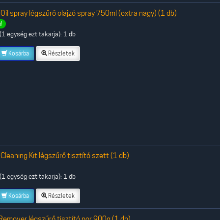
 Oil spray légszűrő olajzó spray 750ml (extra nagy) (1 db)
!
1 egység ezt takarja): 1 db
Kosárba
Részletek
 Cleaning Kit légszűrő tisztító szett (1 db)
1 egység ezt takarja): 1 db
Kosárba
Részletek
Remover légszűrő tisztító por 900g (1 db)