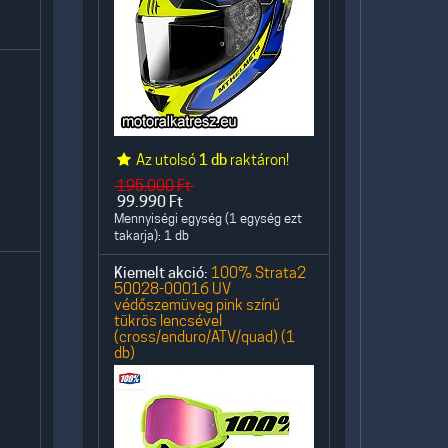
Az utolsó
1 db
raktáron!
195.000
Ft
99.990
Ft
Mennyiségi egység (1 egység ezt
takarja): 1 db
Kiemelt akció:
100% Strata2
50028-00016 UV
védőszemüveg pink színű
tükrös lencsével
(cross/enduro/ATV/quad) (1
db)