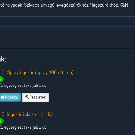
tító folyadék. Szivacs anyagú levegőszűrőkhöz / légszűrőkhöz. K&N
k:
er Oil Spray légszűrő spray 400ml (1 db)
!
1 egység ezt takarja): 1 db
Kosárba
Részletek
 Oil légszűrő olajzó 1l (1 db)
!
1 egység ezt takarja): 1 db