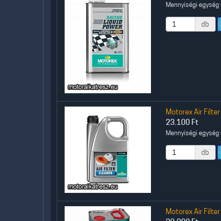
Mennyiségi egység (
db
Motorex Air Filter
23.100
Ft
Mennyiségi egység (
db
Motorex Air Filter