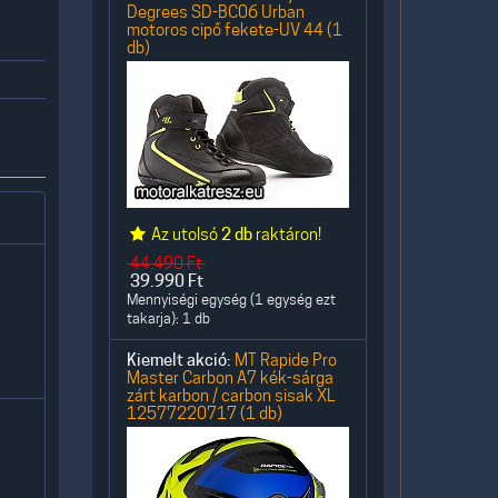
Degrees SD-BC06 Urban
motoros cipő fekete-UV 44 (1
db)
Az utolsó
2 db
raktáron!
44.490
Ft
39.990
Ft
Mennyiségi egység (1 egység ezt
takarja): 1 db
Kiemelt akció:
MT Rapide Pro
Master Carbon A7 kék-sárga
zárt karbon / carbon sisak XL
12577220717 (1 db)