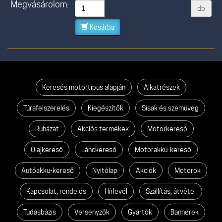
Megvásárolom:
db
Kosárba
Keresés motortípus alapján
Alkatrészek
Túrafelszerelés
Kiegészítők
Sisak és szemüveg
Ruházat
Akciós termékek
Motorkereső
Olajkereső
Lánckereső
Motorakku-kereső
Autóakku-kereső
Nyitólap
Akciók
Motorok
Kapcsolat, rendelés
Hírlevél
Szállítás, átvétel
Tudásbázis
Versenyzők
Gyártók
Bannerek