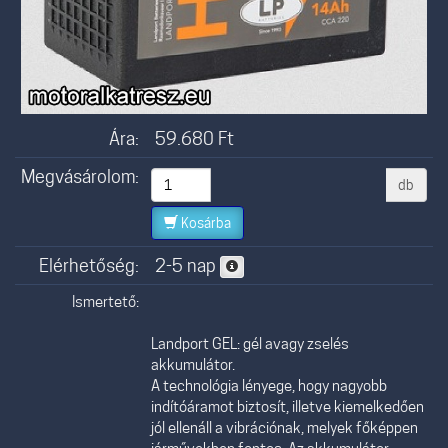
Ára:
59.680
Ft
Megvásárolom:
db
Kosárba
Elérhetőség:
2-5 nap
Ismertető:
Landport GEL: gél avagy zselés
akkumulátor.
A technológia lényege, hogy nagyobb
indítóáramot biztosít, illetve kiemelkedően
jól ellenáll a vibrációnak, melyek főképpen