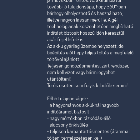
járművekben fontos. Az akkumulátor
további jó tulajdonsága, hogy 360°-ban
bárhogy elhelyezhető és használható,
illetve nagyon lassan merül le. A gél
technológiának köszönhetően megbízható
indítást biztosít hosszú időn keresztül
akár fejjel lefelé is.
Az akku gyárilag üzembe helyezett, de
beépítés előtt egy teljes töltés a megfelelő
töltővel ajánlott!
Teljesen gondozásmentes, zárt rendszer,
nem kell vizet vagy bármi egyebet
utántölteni!
Törés esetén sem folyik ki belőle semmi!
Főbb tulajdonságok:
- a hagyományos akkuknál nagyobb
indítóáramot biztosít
- nagy mértékben rázkódás-álló
- alacsony önkisülés
- teljesen karbantartásmentes (árammal
tölteni természetesen kell)