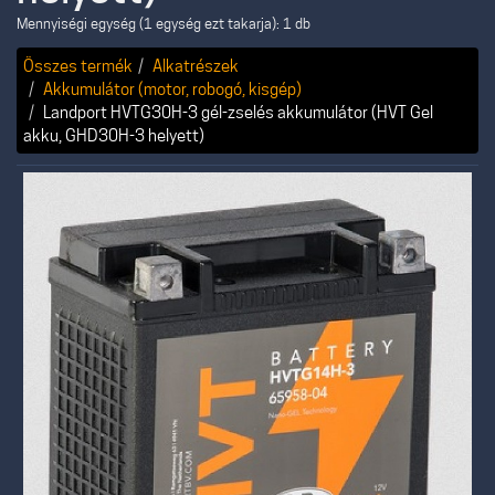
Mennyiségi egység (1 egység ezt takarja): 1 db
Összes termék
Alkatrészek
Akkumulátor (motor, robogó, kisgép)
Landport HVTG30H-3 gél-zselés akkumulátor (HVT Gel
akku, GHD30H-3 helyett)