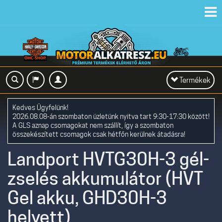
Toggl
navig
Toggle
Termékek
navigation
Kedves Ügyfelünk!
2026.08.08-án szombaton üzletünk nyitva tart 9:30-17:30 között!
A GLS aznap csomagokat nem szállít, így a szombaton
összekészített csomagok csak hétfőn kerülnek átadásra!
Landport HVTG30H-3 gél-
zselés akkumulátor (HVT
Gel akku, GHD30H-3
helyett)