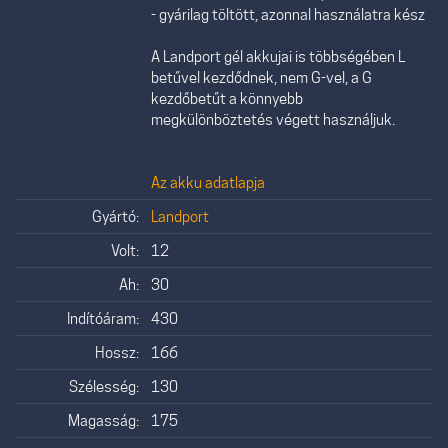
- gyárilag töltött, azonnal használatra kész
A Landport gél akkujai is többségében L
betűvel kezdődnek, nem G-vel, a G
kezdőbetűt a könnyebb
megkülönböztetés végett használjuk.
Az akku adatlapja
Gyártó:
Landport
Volt:
12
Ah:
30
Indítóáram:
430
Hossz:
166
Szélesség:
130
Magasság:
175