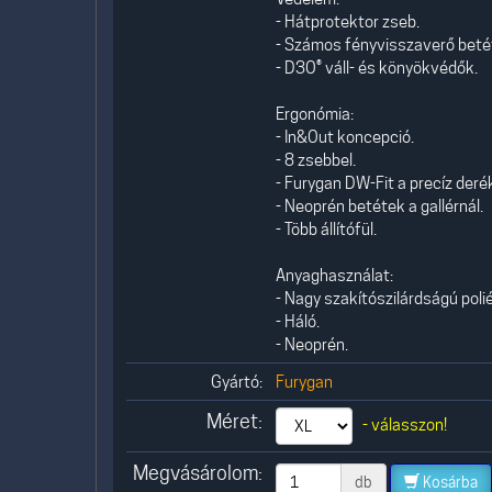
- Hátprotektor zseb.
- Számos fényvisszaverő beté
- D3O® váll- és könyökvédők.
Ergonómia:
- In&Out koncepció.
- 8 zsebbel.
- Furygan DW-Fit a precíz derék
- Neoprén betétek a gallérnál.
- Több állítófül.
Anyaghasználat:
- Nagy szakítószilárdságú polié
- Háló.
- Neoprén.
Gyártó:
Furygan
Méret:
- válasszon!
Megvásárolom:
db
Kosárba