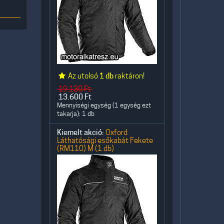
Az utolsó
1 db
raktáron!
19.130
Ft
13.600
Ft
Mennyiségi egység (1 egység ezt
takarja): 1 db
Kiemelt akció:
Oxford
Láthatósági esőkabát Fekete
(RM110) M (1 db)