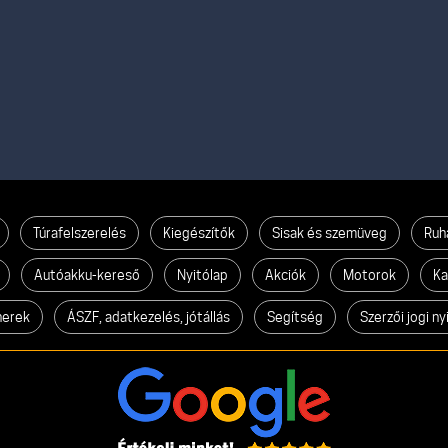
Túrafelszerelés
Kiegészítők
Sisak és szemüveg
Ruh
Autóakku-kereső
Nyitólap
Akciók
Motorok
Ka
nerek
ÁSZF, adatkezelés, jótállás
Segítség
Szerzői jogi ny