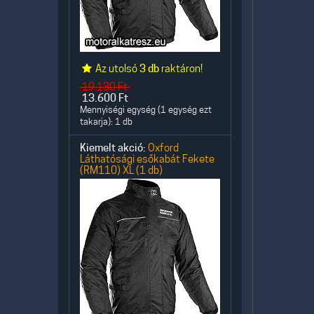
Az utolsó
3 db
raktáron!
19.130
Ft
13.600
Ft
Mennyiségi egység (1 egység ezt
takarja): 1 db
Kiemelt akció:
Oxford
Láthatósági esőkabát Fekete
(RM110) XL (1 db)