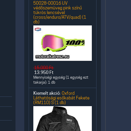
50028-00016 UV
védőszemüveg pink színű
tükrös lencsével
(cross/enduro/ATV/quad) (1
db)
15.000
Ft
13.950
Ft
Mennyiségi egység (1 egység ezt
takarja): 1 db
Kiemelt akció:
Oxford
Láthatósági esőkabát Fekete
(RM110) S (1 db)