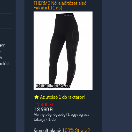
THERMO Női aláöltözet alsó –
Fekete L (1 db)
ern
ó
ív
ielőtt
Az utolsó
1 db
raktáron!
17.400
Ft
13.990
Ft
Mennyiségi egység (1 egység ezt
takarja): 1 db
Kiemelt akció:
100% Strata2