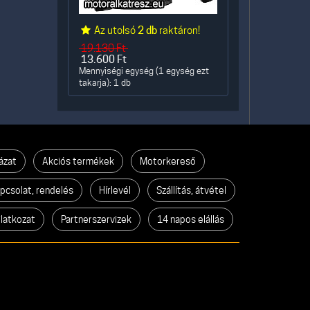
Az utolsó
2 db
raktáron!
19.130
Ft
13.600
Ft
Mennyiségi egység (1 egység ezt
takarja): 1 db
ázat
Akciós termékek
Motorkereső
pcsolat, rendelés
Hírlevél
Szállítás, átvétel
ilatkozat
Partnerszervizek
14 napos elállás