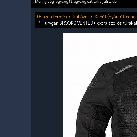
Mennyiségi egység (1 egység ezt takarja): 1 db
Összes termék
Ruházat
Kabát (nyári, átmeneti,
Furygan BROOKS VENTED+ extra szellős túraka