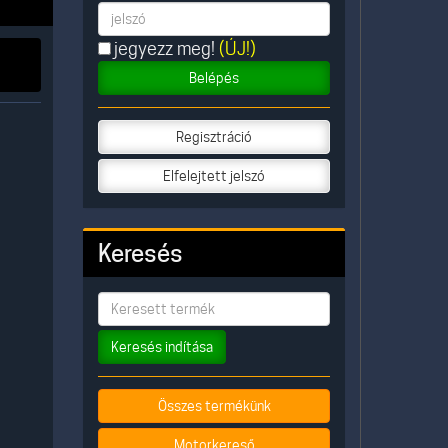
jegyezz meg!
(ÚJ!)
Belépés
Regisztráció
Elfelejtett jelszó
Keresés
Keresés indítása
Összes termékünk
Motorkereső