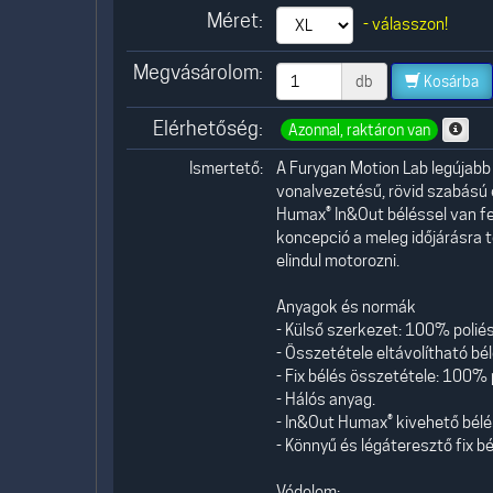
Méret:
- válasszon!
Megvásárolom:
db
Kosárba
Elérhetőség:
Azonnal, raktáron van
Ismertető:
A Furygan Motion Lab legújabb
vonalvezetésű, rövid szabású és
Humax® In&Out béléssel van fel
koncepció a meleg időjárásra te
elindul motorozni.
Anyagok és normák
- Külső szerkezet: 100% polié
- Összetétele eltávolítható bé
- Fix bélés összetétele: 100% 
- Hálós anyag.
- In&Out Humax® kivehető bélé
- Könnyű és légáteresztő fix bé
Védelem: