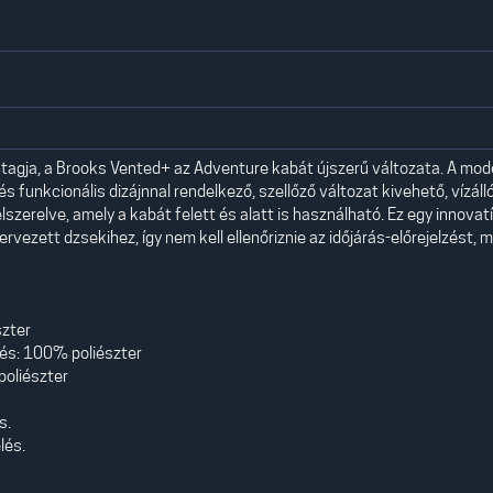
 tagja, a Brooks Vented+ az Adventure kabát újszerű változata. A mod
 funkcionális dizájnnal rendelkező, szellőző változat kivehető, vízáll
szerelve, amely a kabát felett és alatt is használható. Ez egy innovat
rvezett dzsekihez, így nem kell ellenőriznie az időjárás-előrejelzést, m
szter
lés: 100% poliészter
poliészter
s.
lés.