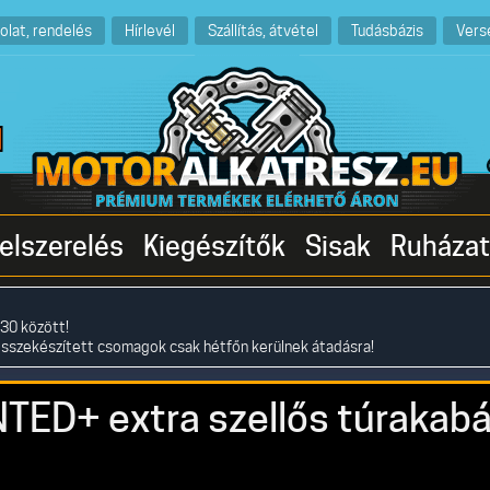
olat, rendelés
Hírlevél
Szállítás, átvétel
Tudásbázis
Vers
elszerelés
Kiegészítők
Sisak
Ruházat
30 között!
összekészített csomagok csak hétfőn kerülnek átadásra!
ED+ extra szellős túrakabá