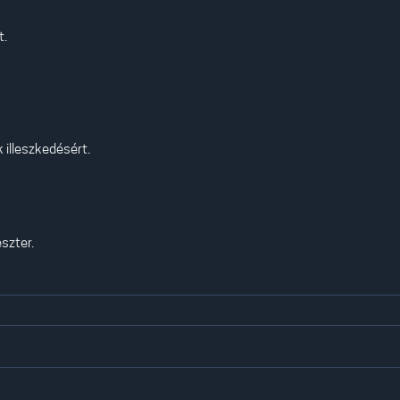
t.
 illeszkedésért.
szter.