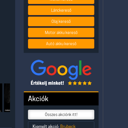
Lánckereső
Olaj kereső
Motor akku kereső
Autó akku kereső
Akciók
Összes akciónk itt!
Kiemelt akció:
Brubeck