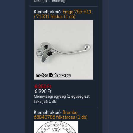
takarja): 1 csomag
Kiemelt akció:
Emgo 755-511
/ 71331 fékkar (1 db)
8.250
Ft
6.990
Ft
Mennyiségi egység (1 egység ezt
takarja): 1 db
Kiemelt akció:
Brembo
68B40786 féktárcsa (1 db)