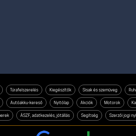
Túrafelszerelés
Kiegészítők
Sisak és szemüveg
Ruh
Autóakku-kereső
Nyitólap
Akciók
Motorok
Ka
nerek
ÁSZF, adatkezelés, jótállás
Segítség
Szerzői jogi ny