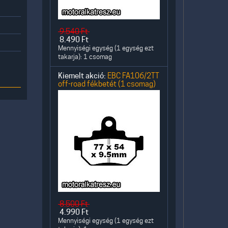
9.540
Ft
8.490
Ft
Mennyiségi egység (1 egység ezt
takarja): 1 csomag
Kiemelt akció:
EBC FA106/2TT
off-road fékbetét (1 csomag)
8.500
Ft
4.990
Ft
Mennyiségi egység (1 egység ezt