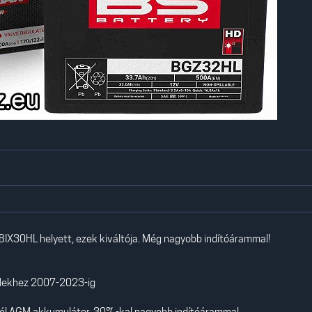
IX30HL helyett, ezek kiváltója. Még nagyobb indítóárammal!
llekhez 2007-2023-ig
él AGM akkumulátor, 30%-kal nagyobb indítóárammal.