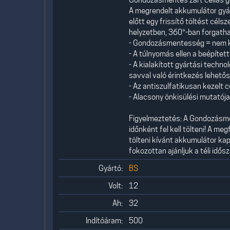
A megrendelt akkumulátor gyá
előtt egy frissítő töltést céls
helyzetben, 360°-ban forgatha
- Gondozásmentesség = nem kell 
- A túlnyomás ellen a beépítet
- A kialakított gyártási tech
savval való érintkezés lehetős
- Az antiszulfatikusan kezelt
- Alacsony önkisülési mutatój
Figyelmeztetés: A Gondozásm
időnként fel kell tölteni! A m
tölteni kívánt akkumulátor kap
fokozottan ajánljuk a téli idős
Gyártó:
BS
Volt:
12
Ah:
32
Indítóáram:
500