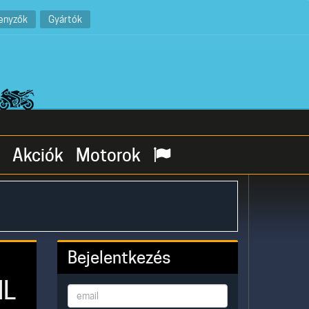
enyzők
Gyártók
Akciók
Motorok
Bejelentkezés
HL