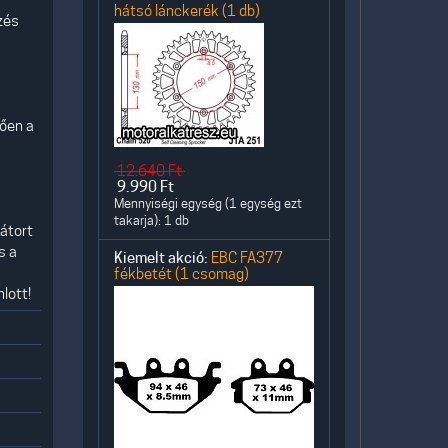
hátsó lánckerék (1 db)
zés
tően a
12.640
Ft
9.990
Ft
Mennyiségi egység (1 egység ezt
takarja): 1 db
átort
s a
Kiemelt akció:
EBC FA377
fékbetét (1 csomag)
lott!