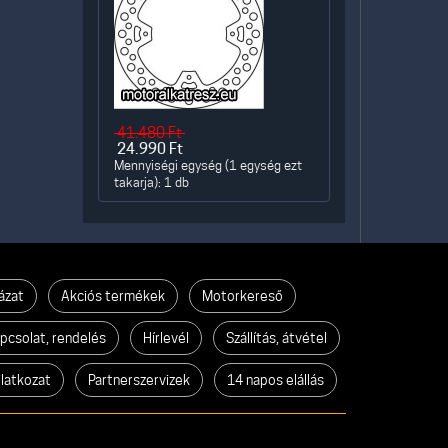
41.480
Ft
24.990
Ft
Mennyiségi egység (1 egység ezt
takarja): 1 db
ázat
Akciós termékek
Motorkereső
pcsolat, rendelés
Hírlevél
Szállítás, átvétel
ilatkozat
Partnerszervizek
14 napos elállás