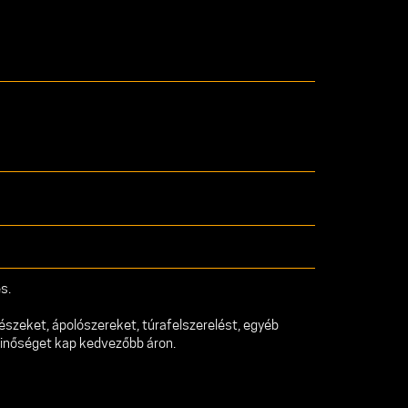
s.
észeket, ápolószereket, túrafelszerelést, egyéb
minőséget kap kedvezőbb áron.