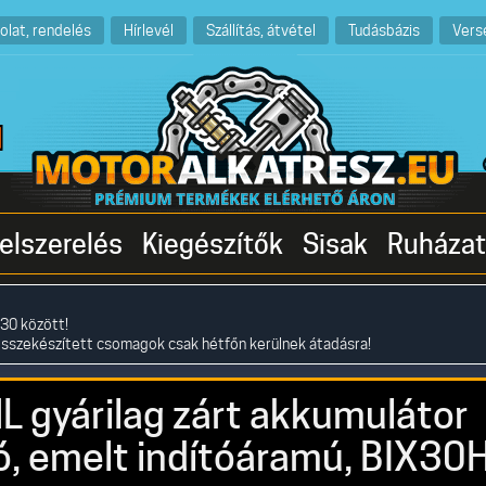
olat, rendelés
Hírlevél
Szállítás, átvétel
Tudásbázis
Vers
elszerelés
Kiegészítők
Sisak
Ruházat
30 között!
összekészített csomagok csak hétfőn kerülnek átadásra!
gyárilag zárt akkumulátor
ó, emelt indítóáramú, BIX30