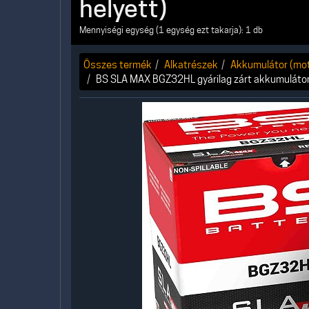
helyett)
Mennyiségi egység (1 egység ezt takarja): 1 db
Összes termék
Alkatrészek
Akkumulátor (moto
BS SLA MAX BGZ32HL gyárilag zárt akkumulátor 