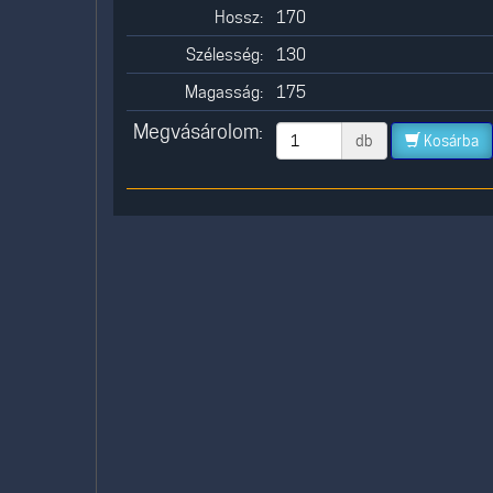
Hossz:
170
Szélesség:
130
Magasság:
175
Megvásárolom:
db
Kosárba