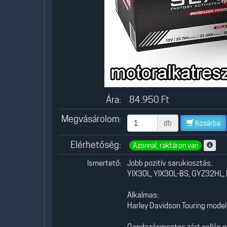
Ára:
84.950
Ft
Megvásárolom:
db
Kosárba
Elérhetőség:
Azonnal, raktáron van
Ismertető:
Jobb pozitív sarukiosztás.
YIX30L, YIX30L-BS, GYZ32HL, B
Alkalmas:
Harley Davidson Touring mode
Gondozásmentes zárt cellás g