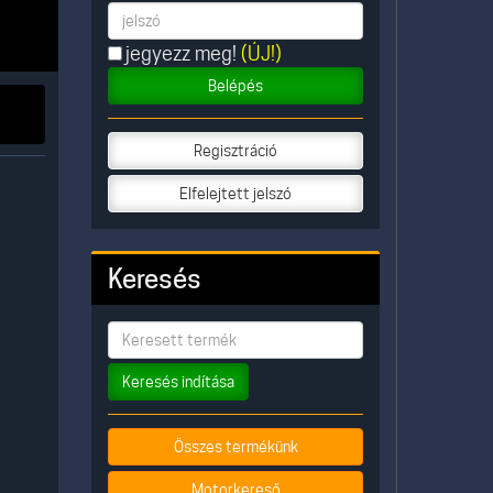
jegyezz meg!
(ÚJ!)
Belépés
Regisztráció
Elfelejtett jelszó
Keresés
Keresés indítása
Összes termékünk
Motorkereső