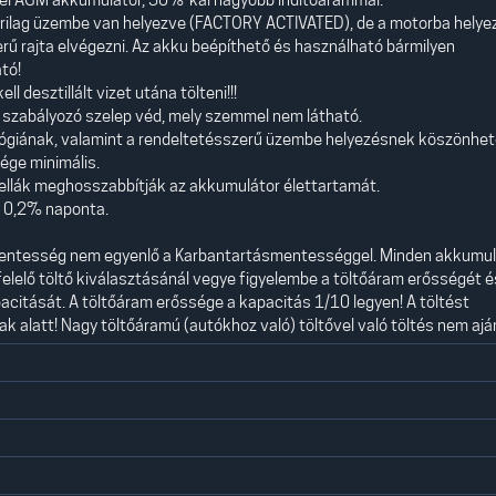
rilag üzembe van helyezve (FACTORY ACTIVATED), de a motorba helye
zerű rajta elvégezni. Az akku beépíthető és használható bármilyen
tó!
desztillált vizet utána tölteni!!!
t szabályozó szelep véd, mely szemmel nem látható.
nológiának, valamint a rendeltetésszerű üzembe helyezésnek köszönhe
ége minimális.
 cellák meghosszabbítják az akkumulátor élettartamát.
a 0,2% naponta.
entesség nem egyenlő a Karbantartásmentességgel. Minden akkumul
egfelelő töltő kiválasztásánál vegye figyelembe a töltőáram erősségét é
acitását. A töltőáram erőssége a kapacitás 1/10 legyen! A töltést
zak alatt! Nagy töltőáramú (autókhoz való) töltővel való töltés nem aján