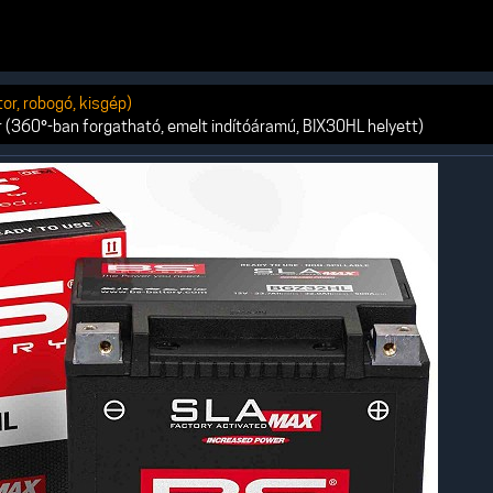
r, robogó, kisgép)
(360°-ban forgatható, emelt indítóáramú, BIX30HL helyett)