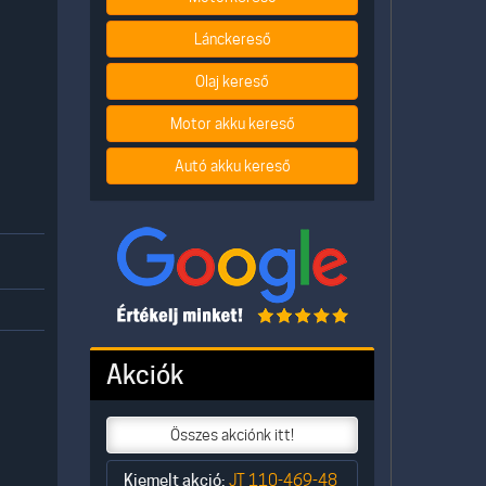
Lánckereső
Olaj kereső
Motor akku kereső
Autó akku kereső
Akciók
Összes akciónk itt!
Kiemelt akció:
JT 110-469-48