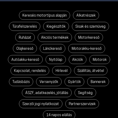
Keresés motortípus alapján
Alkatrészek
Túrafelszerelés
Kiegészítők
Sisak és szemüveg
Ruházat
Akciós termékek
Motorkereső
Olajkereső
Lánckereső
Motorakku-kereső
Autóakku-kereső
Nyitólap
Akciók
Motorok
Kapcsolat, rendelés
Hírlevél
Szállítás, átvétel
Tudásbázis
Versenyzők
Gyártók
Bannerek
ÁSZF, adatkezelés, jótállás
Segítség
Szerzői jogi nyilatkozat
Partnerszervizek
14 napos elállás