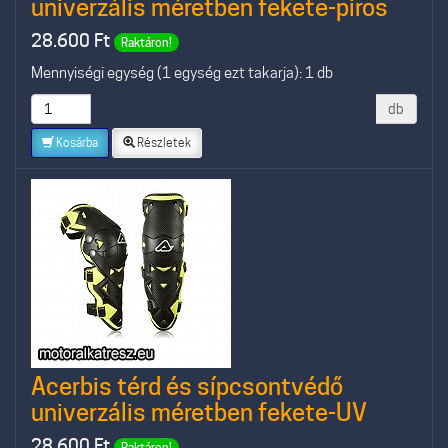
univerzális méretben fekete-piros
28.600
Ft
Raktáron!
Mennyiségi egység (1 egység ezt takarja): 1 db
db
Kosárba
Részletek
Acerbis térd és sípcsontvédő
univerzális méretben fekete-UV
28.600
Ft
Raktáron!