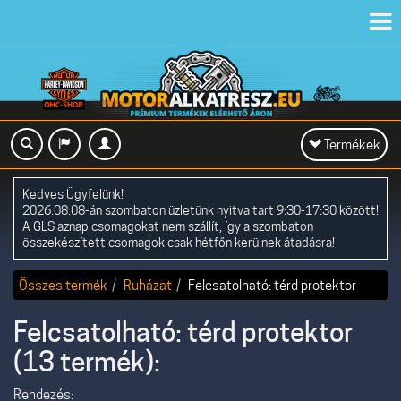
Toggl
navig
Toggle
Termékek
navigation
Kedves Ügyfelünk!
2026.08.08-án szombaton üzletünk nyitva tart 9:30-17:30 között!
A GLS aznap csomagokat nem szállít, így a szombaton
összekészített csomagok csak hétfőn kerülnek átadásra!
Összes termék
Ruházat
Felcsatolható: térd protektor
Felcsatolható: térd protektor
(13 termék):
Rendezés: