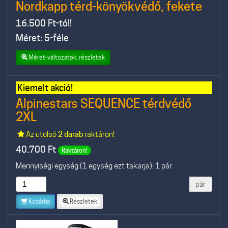
Nordkapp térd-könyökvédő, fekete
16.500
Ft-tól!
Méret: 5-féle
Méret-változatok, részletek
Kiemelt akció!
Alpinestars SEQUENCE térdvédő
2XL
Az utolsó
2 darab
raktáron!
40.700
Ft
Raktáron!
Mennyiségi egység (1 egység ezt takarja): 1 pár
pár
Kosárba
Részletek