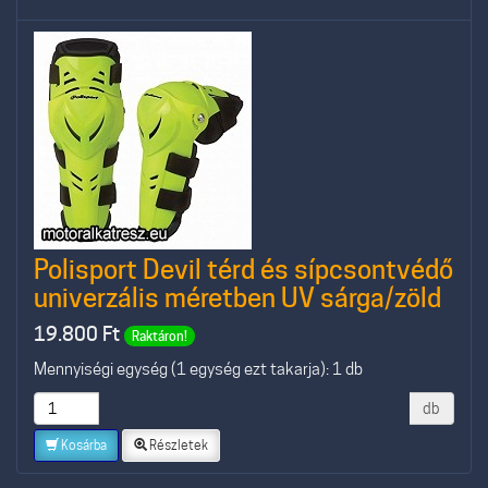
Polisport Devil térd és sípcsontvédő
univerzális méretben UV sárga/zöld
19.800
Ft
Raktáron!
Mennyiségi egység (1 egység ezt takarja): 1 db
db
Kosárba
Részletek