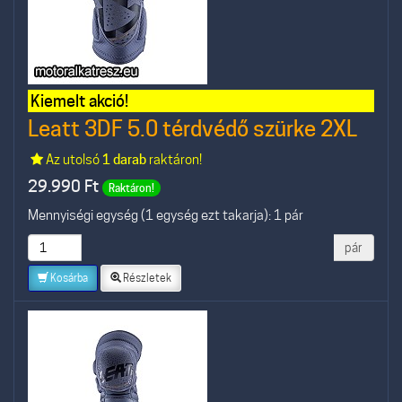
Kiemelt akció!
Leatt 3DF 5.0 térdvédő szürke 2XL
Az utolsó
1 darab
raktáron!
29.990
Ft
Raktáron!
Mennyiségi egység (1 egység ezt takarja): 1 pár
pár
Kosárba
Részletek