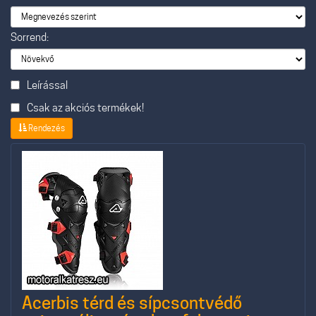
Sorrend:
Leírással
Csak az akciós termékek!
Rendezés
Acerbis térd és sípcsontvédő