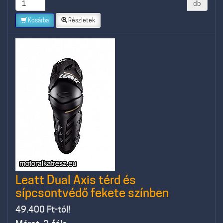
db
Kosárba
Részletek
Leatt Dual Axis térd és
sípcsontvédő fekete színben
49.400
Ft-tól!