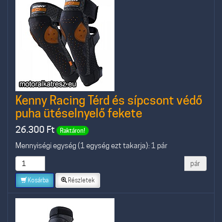
Kenny Racing Térd és sípcsont védő
puha ütéselnyelő fekete
26.300
Ft
Raktáron!
Mennyiségi egység (1 egység ezt takarja): 1 pár
pár
Kosárba
Részletek