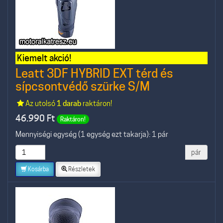
Kiemelt akció!
Leatt 3DF HYBRID EXT térd és
sípcsontvédő szürke S/M
Az utolsó
1 darab
raktáron!
46.990
Ft
Raktáron!
Mennyiségi egység (1 egység ezt takarja): 1 pár
pár
Kosárba
Részletek