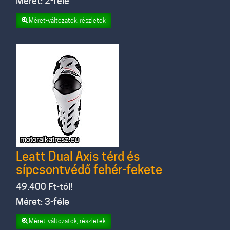
Méret: 2-féle
Méret-változatok, részletek
Leatt Dual Axis térd és
sípcsontvédő fehér-fekete
49.400
Ft-tól!
Méret: 3-féle
Méret-változatok, részletek