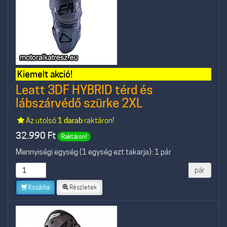
Kiemelt akció!
Leatt 3DF HYBRID térd és
lábszárvédő szürke 2XL
Az utolsó
1 darab
raktáron!
32.990
Ft
Raktáron!
Mennyiségi egység (1 egység ezt takarja): 1 pár
pár
Kosárba
Részletek