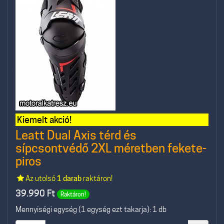
Kiemelt akció!
Leatt Dual Axis térd és
sípcsontvédő 2XL méretben fekete-
piros
Az utolsó
1 darab
raktáron!
39.990
Ft
Raktáron!
Mennyiségi egység (1 egység ezt takarja): 1 db