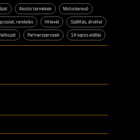
ázat
Akciós termékek
Motorkereső
pcsolat, rendelés
Hírlevél
Szállítás, átvétel
ilatkozat
Partnerszervizek
14 napos elállás