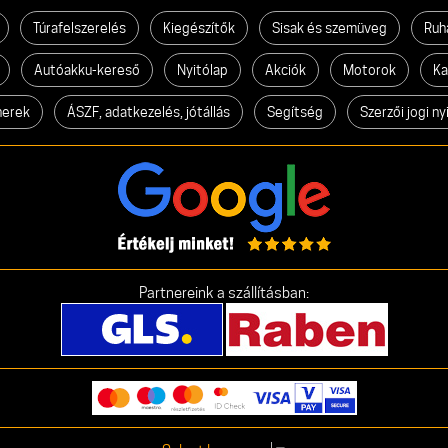
Túrafelszerelés
Kiegészítők
Sisak és szemüveg
Ruh
Autóakku-kereső
Nyitólap
Akciók
Motorok
Ka
nerek
ÁSZF, adatkezelés, jótállás
Segítség
Szerzői jogi ny
Partnereink a szállításban: