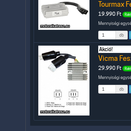
Tourmax F
19.990
Ft
Rak
Mennyiségi egység
db
Akció!
Vicma Fes
29.990
Ft
Rak
Mennyiségi egység
db