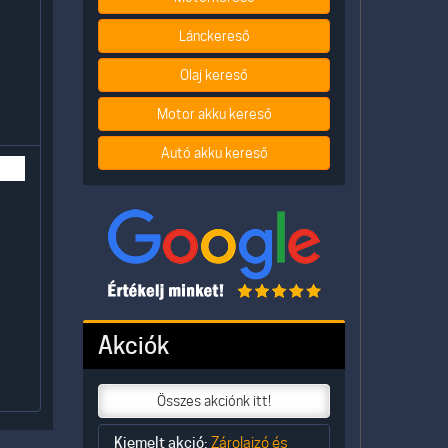
Lánckereső
Olaj kereső
Motor akku kereső
Autó akku kereső
Akciók
Összes akciónk itt!
Kiemelt akció:
Zárolajzó és