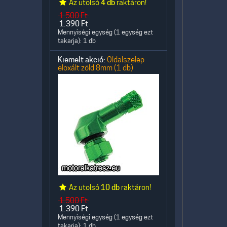
Az utolsó
4 db
raktáron!
1.500
Ft
1.390
Ft
Mennyiségi egység (1 egység ezt
takarja): 1 db
Kiemelt akció:
Oldalszelep
eloxált zöld 8mm (1 db)
Az utolsó
10 db
raktáron!
1.500
Ft
1.390
Ft
Mennyiségi egység (1 egység ezt
takarja): 1 db