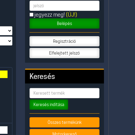
jegyezz meg!
(ÚJ!)
Belépés
Regisztráció
Elfelejtett jelszó
Keresés
Keresés indítása
Összes termékünk
Motorkereső