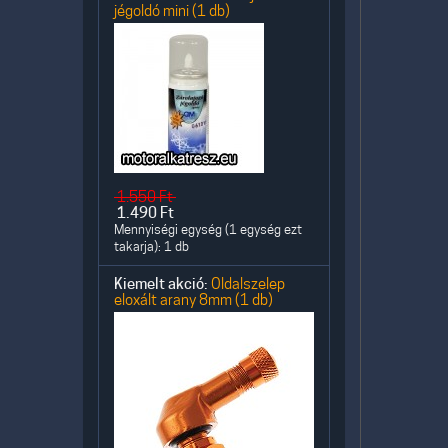
jégoldó mini (1 db)
1.550
Ft
1.490
Ft
Mennyiségi egység (1 egység ezt
takarja): 1 db
Kiemelt akció:
Oldalszelep
eloxált arany 8mm (1 db)