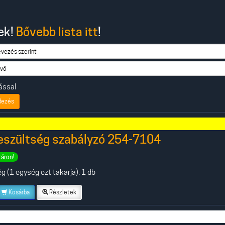
ek!
Bővebb lista itt
!
ással
dezés
eszültség szabályzó 254-7104
táron!
 (1 egység ezt takarja): 1 db
Kosárba
Részletek