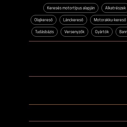
Keresés motortípus alapján
Alkatrészek
Olajkereső
Lánckereső
Motorakku-kereső
Tudásbázis
Versenyzők
Gyártók
Ban