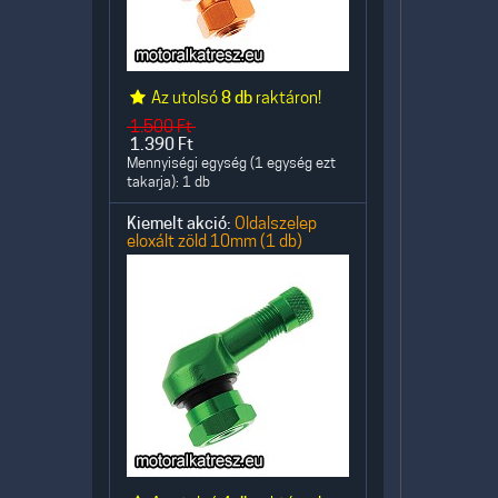
Az utolsó
8 db
raktáron!
1.500
Ft
1.390
Ft
Mennyiségi egység (1 egység ezt
takarja): 1 db
Kiemelt akció:
Oldalszelep
eloxált zöld 10mm (1 db)