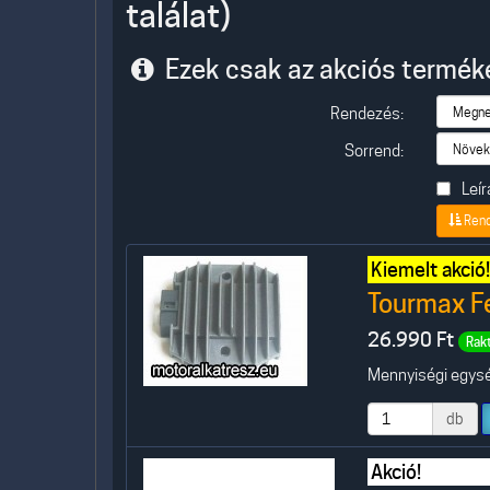
találat)
Ezek csak az akciós termék
Rendezés:
Sorrend:
Leír
Ren
Kiemelt akció!
Tourmax F
26.990
Ft
Rak
Mennyiségi egység
db
Akció!