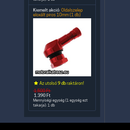
Kiemelt akció:
Oldalszelep
eloxált piros 10mm (1 db)
Az utolsó
9 db
raktáron!
1.500
Ft
1.390
Ft
Mennyiségi egység (1 egység ezt
takarja): 1 db