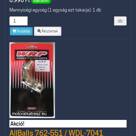
6.990
Ft
Raktáron!
Mennyiségi egység (1 egység ezt takarja): 1 db
db
Kosárba
Részletek
Akció!
AllBalls 762-551 / WDL-7041