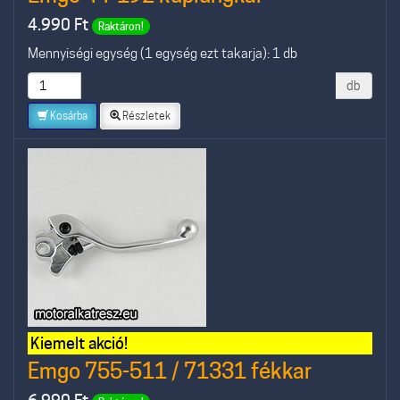
4.990
Ft
Raktáron!
Mennyiségi egység (1 egység ezt takarja): 1 db
db
Kosárba
Részletek
Kiemelt akció!
Emgo 755-511 / 71331 fékkar