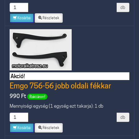
db
Kosárba
Részletek
Akció!
Emgo 756-56 jobb oldali fékkar
990
Ft
Raktáron!
Mennyiségi egység (1 egység ezt takarja): 1 db
db
Kosárba
Részletek