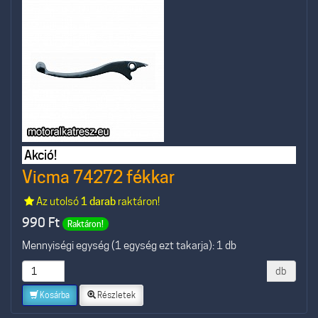
Akció!
Vicma 74272 fékkar
Az utolsó
1 darab
raktáron!
990
Ft
Raktáron!
Mennyiségi egység (1 egység ezt takarja): 1 db
db
Kosárba
Részletek