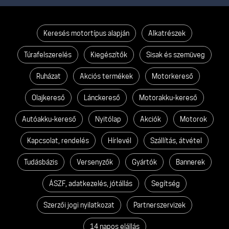
Keresés motortípus alapján
Alkatrészek
Túrafelszerelés
Kiegészítők
Sisak és szemüveg
Ruházat
Akciós termékek
Motorkereső
Olajkereső
Lánckereső
Motorakku-kereső
Autóakku-kereső
Nyitólap
Akciók
Motorok
Kapcsolat, rendelés
Hírlevél
Szállítás, átvétel
Tudásbázis
Versenyzők
Gyártók
Bannerek
ÁSZF, adatkezelés, jótállás
Segítség
Szerzői jogi nyilatkozat
Partnerszervizek
14 napos elállás