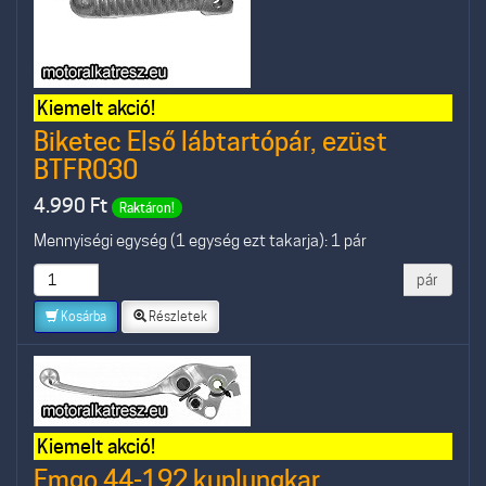
Kiemelt akció!
Biketec Első lábtartópár, ezüst
BTFR030
4.990
Ft
Raktáron!
Mennyiségi egység (1 egység ezt takarja): 1 pár
pár
Kosárba
Részletek
Kiemelt akció!
Emgo 44-192 kuplungkar