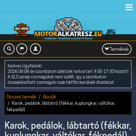
Toggl
navig
Toggle
Termékek
navigation
Kedves Ügyfelünk!
2026.08.08-án szombaton üzletünk nyitva tart 9:30-17:30 között!
A GLS aznap csomagokat nem szállít, így a szombaton
összekészített csomagok csak hétfőn kerülnek átadásra!
Összes termék
Akciók
Karok, pedálok, lábtartó (fékkar, kuplungkar, váltókar,
fékpedál)
Karok, pedálok, lábtartó (fékkar,
kuplungkar, váltókar, fékpedál),