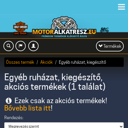
Toggl
navig
Toggle
Termékek
navigation
Összes termék
Akciók
Egyéb ruházat, kiegészítő
Egyéb ruházat, kiegészítő,
akciós termékek (1 találat)
Ezek csak az akciós termékek!
Bővebb lista itt
!
Rendezés: