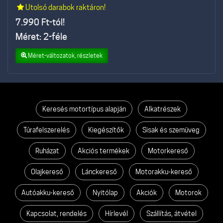
Utolsó darabok raktáron!
7.990
Ft-tól!
Méret: 2-féle
Méret-változatok, részletek
Keresés motortípus alapján
Alkatrészek
Túrafelszerelés
Kiegészítők
Sisak és szemüveg
Ruházat
Akciós termékek
Motorkereső
Olajkereső
Lánckereső
Motorakku-kereső
Autóakku-kereső
Nyitólap
Akciók
Motorok
Kapcsolat, rendelés
Hírlevél
Szállítás, átvétel