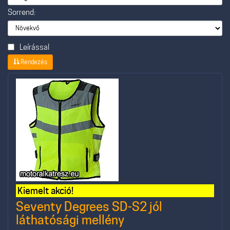
Sorrend:
Leírással
Rendezés
Kiemelt akció!
Seventy Degrees SD-S2 jól
láthatósági mellény