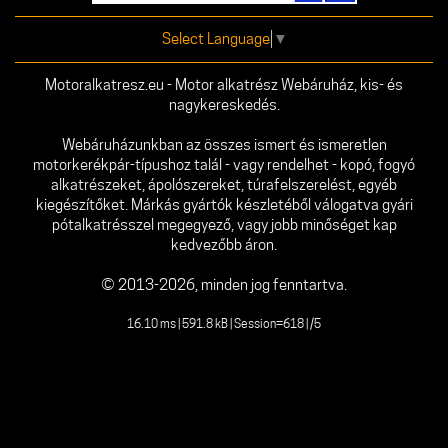
Select Language
▼
Motoralkatresz.eu - Motor alkatrész Webáruház, kis- és
nagykereskedés.
Webáruházunkban az összes ismert és ismeretlen
motorkerékpár-típushoz talál - vagy rendelhet - kopó, fogyó
alkatrészeket, ápolószereket, túrafelszerelést, egyéb
kiegészítőket. Márkás gyártók készletéből válogatva gyári
pótalkatrésszel megegyező, vagy jobb minőséget kap
kedvezőbb áron.
© 2013-2026, minden jog fenntartva.
16.10 ms | 591.8 kB | Session=618 | /5